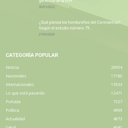
gerencia de la EEH
30/01/2022
¿Qué piensa los hondureños del Coronavirus?
Según el estudio número 79...
27/03/2020
CATEGORÍA POPULAR
Noticia
20954
Nacionales
17180
Internacionales
13933
Lo que está pasando
12471
Portada
7327
Política
4999
Actualidad
4873
Salud
4041