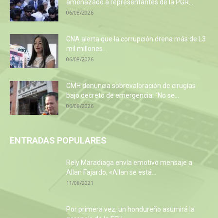
amenazado a representantes de la PGR...
06/08/2026
CNA alerta que la corrupción drena más de L3
mil millones...
06/08/2026
CMH denuncia sobrevaloración de cirugías
bajo decreto de emergencia: “No se...
06/08/2026
ENTRADAS POPULARES
Rely Maradiaga envía emotivo mensaje a
Allan Fajardo, «Allan se está...
11/08/2021
Por primera vez, un hondureño asumirá la