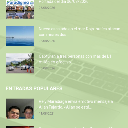
Portada del día 06/08/2026
05/08/2026
Nueva escalada en el mar Rojo: hutíes atacan
con misiles dos...
05/08/2026
Capturan a tres personas con más de L1
millón en efectivo...
05/08/2026
ENTRADAS POPULARES
Rely Maradiaga envía emotivo mensaje a
Allan Fajardo, «Allan se está...
11/08/2021