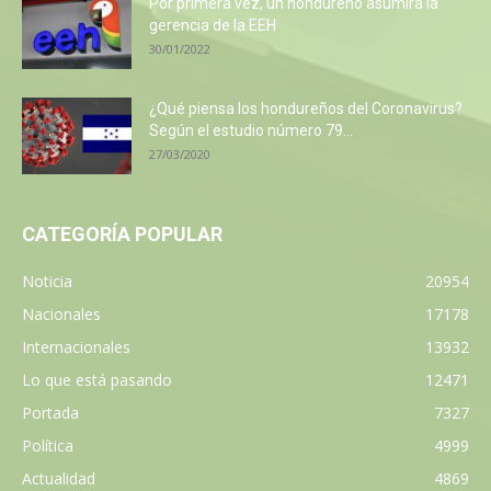
Por primera vez, un hondureño asumirá la
gerencia de la EEH
30/01/2022
¿Qué piensa los hondureños del Coronavirus?
Según el estudio número 79...
27/03/2020
CATEGORÍA POPULAR
Noticia
20954
Nacionales
17178
Internacionales
13932
Lo que está pasando
12471
Portada
7327
Política
4999
Actualidad
4869