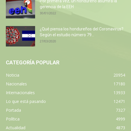
Por primera vez, un hondureño asumirá la
gerencia de la EEH
30/01/2022
¿Qué piensa los hondureños del Coronavirus?
Según el estudio número 79...
27/03/2020
CATEGORÍA POPULAR
Noticia
20954
Nacionales
17180
Internacionales
13933
Lo que está pasando
12471
Portada
7327
Política
4999
Actualidad
4873