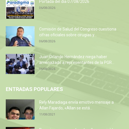
Portada del día 07/08/2026
06/08/2026
Comisión de Salud del Congreso cuestiona
cifras oficiales sobre cirugías y...
06/08/2026
Juan Orlando Hernández niega haber
amenazado a representantes de la PGR...
06/08/2026
ENTRADAS POPULARES
Rely Maradiaga envía emotivo mensaje a
Allan Fajardo, «Allan se está...
11/08/2021