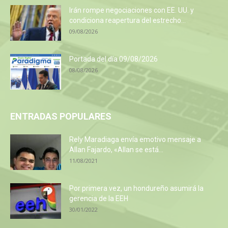
Irán rompe negociaciones con EE. UU. y
condiciona reapertura del estrecho...
09/08/2026
Portada del día 09/08/2026
08/08/2026
ENTRADAS POPULARES
Rely Maradiaga envía emotivo mensaje a
Allan Fajardo, «Allan se está...
11/08/2021
Por primera vez, un hondureño asumirá la
gerencia de la EEH
30/01/2022