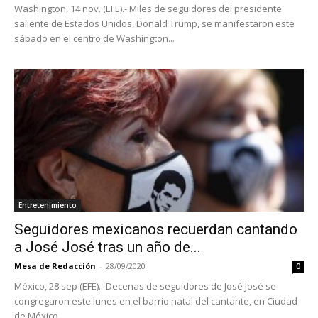
Washington, 14 nov. (EFE).- Miles de seguidores del presidente
saliente de Estados Unidos, Donald Trump, se manifestaron este
sábado en el centro de Washington...
Entretenimiento
Seguidores mexicanos recuerdan cantando
a José José tras un año de...
Mesa de Redacción
-
28/09/2020
0
México, 28 sep (EFE).- Decenas de seguidores de José José se
congregaron este lunes en el barrio natal del cantante, en Ciudad
de México,...