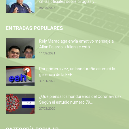
cifras oficiales sobre cirugías y...
06/08/2026
ENTRADAS POPULARES
Rely Maradiaga envía emotivo mensaje a
Allan Fajardo, «Allan se está...
11/08/2021
Por primera vez, un hondureño asumirá la
gerencia de la EEH
30/01/2022
¿Qué piensa los hondureños del Coronavirus?
Según el estudio número 79...
27/03/2020