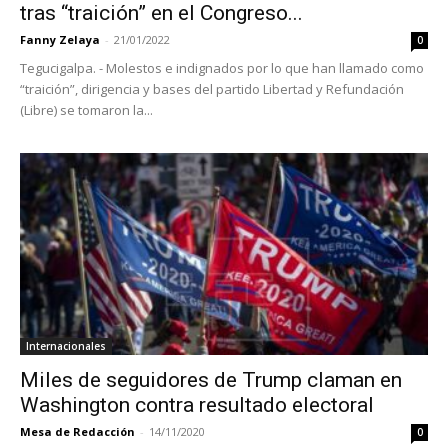
tras “traición” en el Congreso...
Fanny Zelaya
-
21/01/2022
0
Tegucigalpa. - Molestos e indignados por lo que han llamado como
“traición”, dirigencia y bases del partido Libertad y Refundación
(Libre) se tomaron la...
Internacionales
Miles de seguidores de Trump claman en
Washington contra resultado electoral
Mesa de Redacción
-
14/11/2020
0