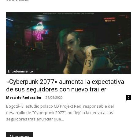
Entretenimiento
«Cyberpunk 2077» aumenta la expectativa
de sus seguidores con nuevo trailer
Mesa de Redacciòn
-
25/06/2020
0
Bogotá- El estudio polaco CD Projekt Red, responsable del
desarrollo de "Cyberpunk 2077", no dejó a la deriva a sus
seguidores tras anunciar que...
Migrantes