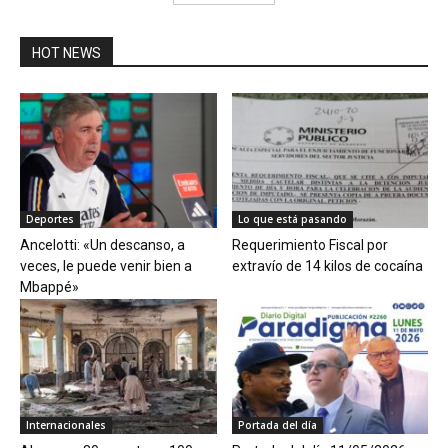
HOT NEWS
Deportes
Lo que está pasando
Ancelotti: «Un descanso, a
Requerimiento Fiscal por
veces, le puede venir bien a
extravío de 14 kilos de cocaína
Mbappé»
Internacionales
Portada del día