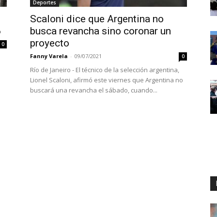
Deportes
Scaloni dice que Argentina no
6
busca revancha sino coronar un
proyecto
0
Fanny Varela
-
09/07/2021
0
n
Río de Janeiro - El técnico de la selección argentina,
Lionel Scaloni, afirmó este viernes que Argentina no
buscará una revancha el sábado, cuando...