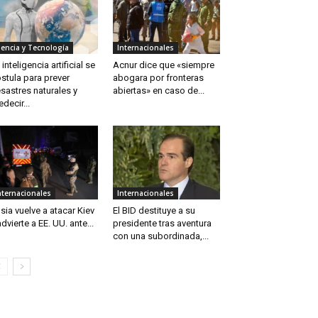
iencia y Tecnología
Internacionales
 inteligencia artificial se
Acnur dice que «siempre
stula para prever
abogara por fronteras
sastres naturales y
abiertas» en caso de...
edecir...
nternacionales
Internacionales
sia vuelve a atacar Kiev
El BID destituye a su
advierte a EE. UU. ante...
presidente tras aventura
con una subordinada,...