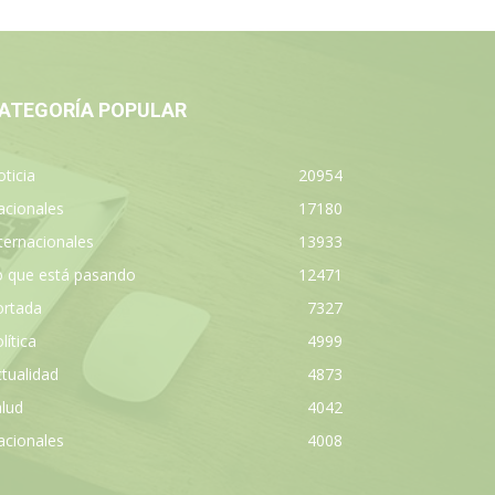
ATEGORÍA POPULAR
ticia
20954
acionales
17180
ternacionales
13933
o que está pasando
12471
ortada
7327
lítica
4999
tualidad
4873
lud
4042
acionales
4008