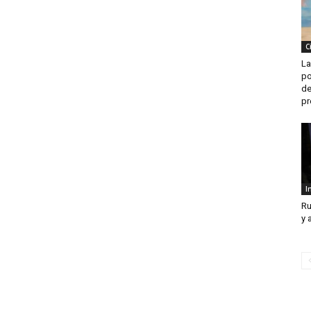
C
La
po
de
pr
I
Ru
y 