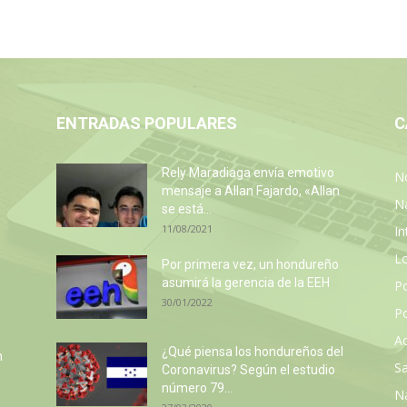
ENTRADAS POPULARES
C
n
Rely Maradiaga envía emotivo
No
mensaje a Allan Fajardo, «Allan
N
se está...
11/08/2021
In
L
Por primera vez, un hondureño
asumirá la gerencia de la EEH
P
30/01/2022
Po
Ac
¿Qué piensa los hondureños del
n
Sa
Coronavirus? Según el estudio
número 79...
N