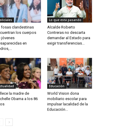
oliciales
Lo que está pasando
 fosas clandestinas
Alcalde Roberto
cuentran los cuerpos
Contreras no descarta
 jóvenes
demandar al Estado para
saparecidas en
exigir transferencias...
dros,...
ctualidad
Educación
llece la madre de
World Vision dona
chelle Obama a los 86
mobiliario escolar para
ños
impulsar lacalidad de la
Educación...