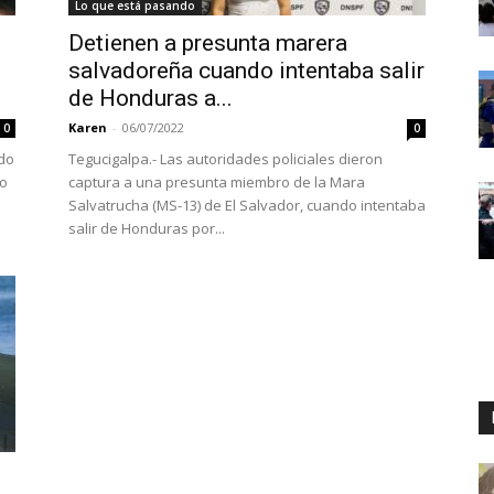
Lo que está pasando
Detienen a presunta marera
salvadoreña cuando intentaba salir
de Honduras a...
Karen
-
06/07/2022
0
0
ado
Tegucigalpa.- Las autoridades policiales dieron
mo
captura a una presunta miembro de la Mara
Salvatrucha (MS-13) de El Salvador, cuando intentaba
salir de Honduras por...