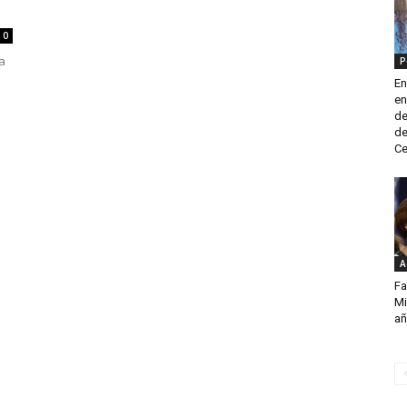
0
a
P
En
en
de
de
Ce
A
Fa
Mi
a