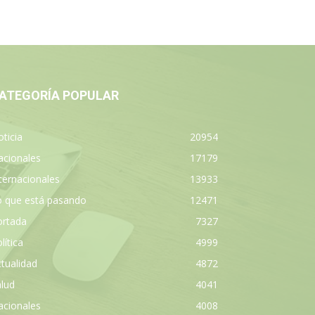
ATEGORÍA POPULAR
ticia
20954
acionales
17179
ternacionales
13933
o que está pasando
12471
ortada
7327
lítica
4999
tualidad
4872
lud
4041
acionales
4008