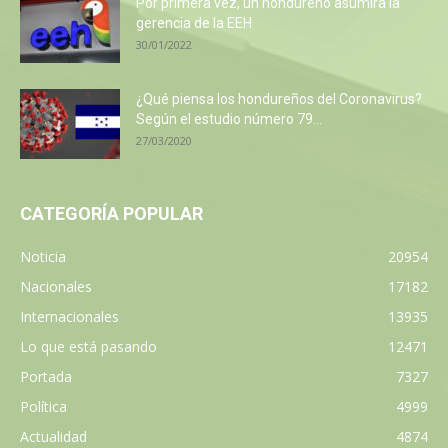
Por primera vez, un hondureño asumirá la
gerencia de la EEH
30/01/2022
¿Qué piensa los hondureños del Coronavirus?
Según el estudio número 79...
27/03/2020
CATEGORÍA POPULAR
Noticia
20954
Nacionales
17182
Internacionales
13935
Lo que está pasando
12471
Portada
7327
Política
4999
Actualidad
4874