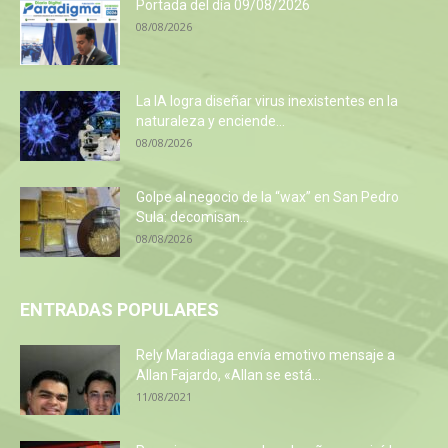
Portada del día 09/08/2026
08/08/2026
La IA logra diseñar virus inexistentes en la
naturaleza y enciende...
08/08/2026
Golpe al negocio de la “wax” en San Pedro
Sula: decomisan...
08/08/2026
ENTRADAS POPULARES
Rely Maradiaga envía emotivo mensaje a
Allan Fajardo, «Allan se está...
11/08/2021