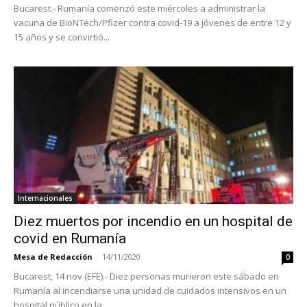
Bucarest.- Rumanía comenzó este miércoles a administrar la
vacuna de BioNTech/Pfizer contra covid-19 a jóvenes de entre 12 y
15 años y se convirtió...
Internacionales
Diez muertos por incendio en un hospital de
covid en Rumanía
Mesa de Redacción
-
14/11/2020
0
Bucarest, 14 nov (EFE).- Diez personas murieron este sábado en
Rumanía al incendiarse una unidad de cuidados intensivos en un
hospital público en la...