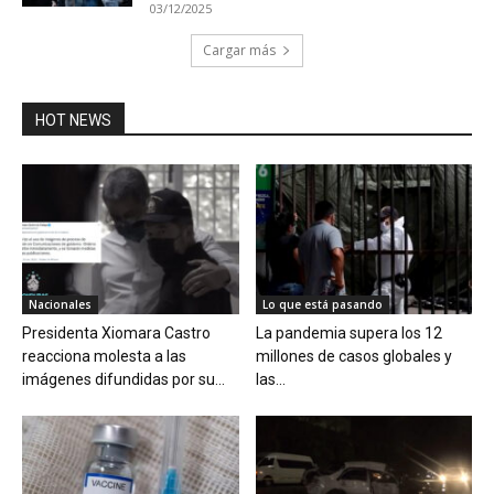
03/12/2025
Cargar más
HOT NEWS
Nacionales
Lo que está pasando
Presidenta Xiomara Castro
La pandemia supera los 12
reacciona molesta a las
millones de casos globales y
imágenes difundidas por su...
las...