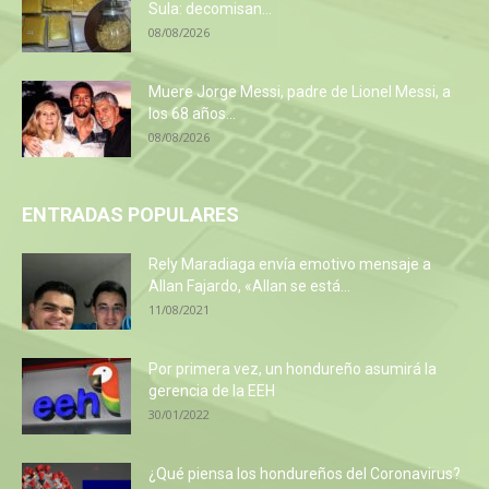
Sula: decomisan...
08/08/2026
Muere Jorge Messi, padre de Lionel Messi, a
los 68 años...
08/08/2026
ENTRADAS POPULARES
Rely Maradiaga envía emotivo mensaje a
Allan Fajardo, «Allan se está...
11/08/2021
Por primera vez, un hondureño asumirá la
gerencia de la EEH
30/01/2022
¿Qué piensa los hondureños del Coronavirus?