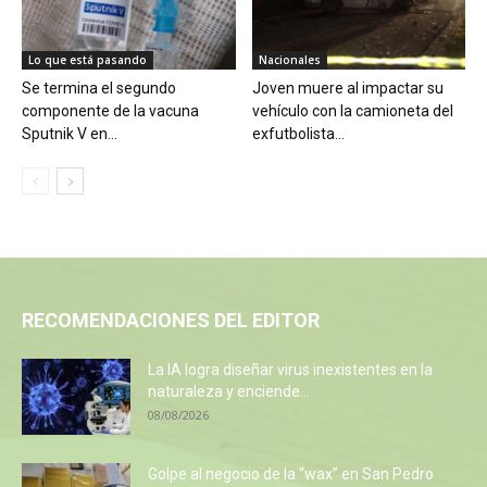
Lo que está pasando
Nacionales
Se termina el segundo
Joven muere al impactar su
componente de la vacuna
vehículo con la camioneta del
Sputnik V en...
exfutbolista...
RECOMENDACIONES DEL EDITOR
La IA logra diseñar virus inexistentes en la
naturaleza y enciende...
08/08/2026
Golpe al negocio de la “wax” en San Pedro