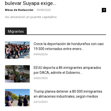
bulevar Suyapa exige...
Mesa de Redacciòn
-
09/08/2020
0
Así amaneció un puente capitalino
Migrantes
Crece la deportación de hondureños con casi
19.500 retornados entre enero...
04/06/2026
EEUU deporta a 86 inmigrantes amparados
por DACA, admite el Gobierno...
26/02/2026
Trump planea detener a 80.000 inmigrantes
en almacenes industriales, según medios
24/12/2025