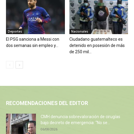
Deportes
Nacionales
El PSG sanciona a Messi con
Ciudadano guatemalteco es
dos semanas sin empleo y...
detenido en posesión de más
de 250 mil...
RECOMENDACIONES DEL EDITOR
CMH denuncia sobrevaloración de cirugías
bajo decreto de emergencia: “No se...
06/08/2026