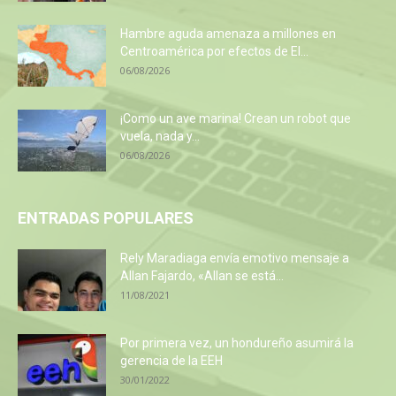
Hambre aguda amenaza a millones en
Centroamérica por efectos de El...
06/08/2026
¡Como un ave marina! Crean un robot que
vuela, nada y...
06/08/2026
ENTRADAS POPULARES
Rely Maradiaga envía emotivo mensaje a
Allan Fajardo, «Allan se está...
11/08/2021
Por primera vez, un hondureño asumirá la
gerencia de la EEH
30/01/2022