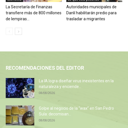
La Secretaría de Finanzas
Autoridades municipales de
transfiere más de 800 millones
Danlí habilitarán predio para
de lempiras...
trasladar a migrantes
RECOMENDACIONES DEL EDITOR
La IA logra diseñar virus inexistentes en la
naturaleza y enciende...
08/08/2026
Golpe al negocio de la “wax” en San Pedro
Sula: decomisan...
08/08/2026