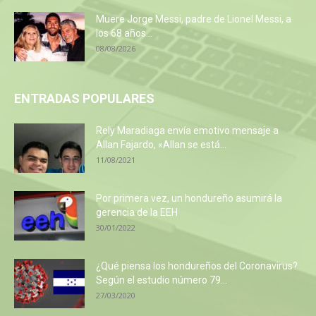
Muere Jorge Messi, padre de Lionel Messi, a
los 68 años...
08/08/2026
ENTRADAS POPULARES
Rely Maradiaga envía emotivo mensaje a
Allan Fajardo, «Allan se está...
11/08/2021
Por primera vez, un hondureño asumirá la
gerencia de la EEH
30/01/2022
¿Qué piensa los hondureños del Coronavirus?
Según el estudio número 79...
27/03/2020