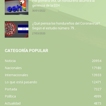
Por primera vez, un hondureño asumirá la
gerencia de la EEH
30/01/2022
¿Qué piensa los hondureños del Coronavirus?
Según el estudio número 79...
27/03/2020
CATEGORÍA POPULAR
Noticia
20954
Nacionales
17180
Internacionales
13933
Lo que está pasando
12471
Portada
7327
Política
4999
Actualidad
4873