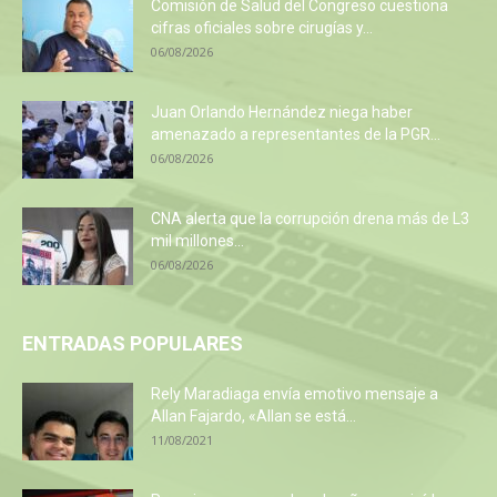
Comisión de Salud del Congreso cuestiona
cifras oficiales sobre cirugías y...
06/08/2026
Juan Orlando Hernández niega haber
amenazado a representantes de la PGR...
06/08/2026
CNA alerta que la corrupción drena más de L3
mil millones...
06/08/2026
ENTRADAS POPULARES
Rely Maradiaga envía emotivo mensaje a
Allan Fajardo, «Allan se está...
11/08/2021