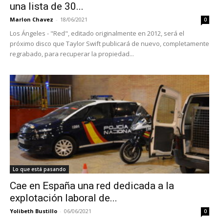
una lista de 30...
Marlon Chavez
-
18/06/2021
0
Los Ángeles - "Red", editado originalmente en 2012, será el
próximo disco que Taylor Swift publicará de nuevo, completamente
regrabado, para recuperar la propiedad...
Lo que está pasando
Cae en España una red dedicada a la
explotación laboral de...
Yolibeth Bustillo
-
06/06/2021
0