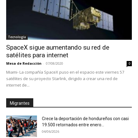
Tecnología
SpaceX sigue aumentando su red de
satélites para internet
Mesa de Redacciòn
-
07/08/2020
0
Miami- La compañía SpaceX puso en el espacio este viernes 57
satélites de su proyecto Starlink, dirigido a crear una red de
internet de...
Migrantes
Crece la deportación de hondureños con casi
19.500 retornados entre enero...
04/06/2026