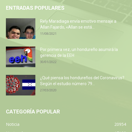
ENTRADAS POPULARES
Rely Maradiaga envía emotivo mensaje a
Allan Fajardo, «Allan se está...
11/08/2021
Por primera vez, un hondureño asumirá la
gerencia de la EEH
30/01/2022
¿Qué piensa los hondureños del Coronavirus?
Según el estudio número 79...
27/03/2020
CATEGORÍA POPULAR
Noticia
20954