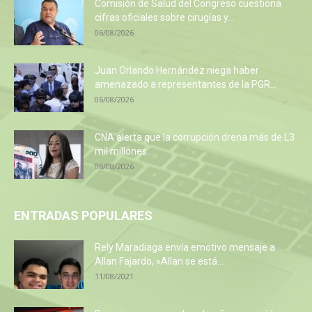
Comisión de Salud del Congreso cuestiona
cifras oficiales sobre cirugías y...
06/08/2026
Juan Orlando Hernández niega haber
amenazado a representantes de la PGR...
06/08/2026
CNA alerta que la corrupción drena más de L3
mil millones...
06/08/2026
ENTRADAS POPULARES
Rely Maradiaga envía emotivo mensaje a
Allan Fajardo, «Allan se está...
11/08/2021