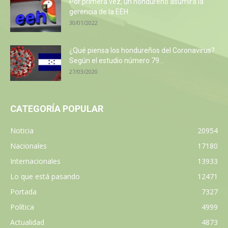
Por primera vez, un hondureño asumirá la
gerencia de la EEH
30/01/2022
¿Qué piensa los hondureños del Coronavirus?
Según el estudio número 79...
27/03/2020
CATEGORÍA POPULAR
Noticia
20954
Nacionales
17180
Internacionales
13933
Lo que está pasando
12471
Portada
7327
Política
4999
Actualidad
4873