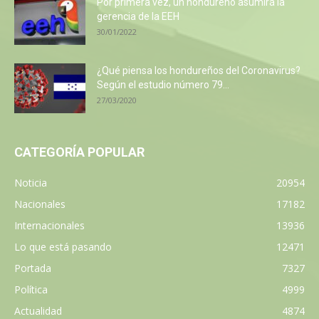
Por primera vez, un hondureño asumirá la
gerencia de la EEH
30/01/2022
¿Qué piensa los hondureños del Coronavirus?
Según el estudio número 79...
27/03/2020
CATEGORÍA POPULAR
Noticia
20954
Nacionales
17182
Internacionales
13936
Lo que está pasando
12471
Portada
7327
Política
4999
Actualidad
4874