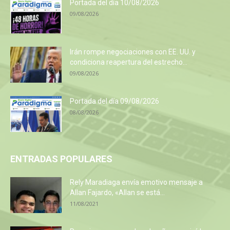
Portada del día 10/08/2026
09/08/2026
Irán rompe negociaciones con EE. UU. y
condiciona reapertura del estrecho...
09/08/2026
Portada del día 09/08/2026
08/08/2026
ENTRADAS POPULARES
Rely Maradiaga envía emotivo mensaje a
Allan Fajardo, «Allan se está...
11/08/2021