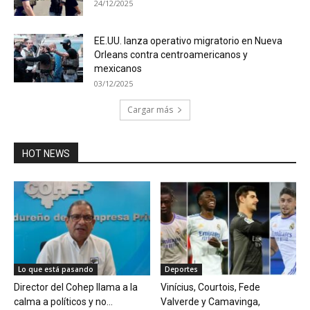
24/12/2025
EE.UU. lanza operativo migratorio en Nueva
Orleans contra centroamericanos y
mexicanos
03/12/2025
Cargar más
HOT NEWS
Lo que está pasando
Deportes
Director del Cohep llama a la
Vinícius, Courtois, Fede
calma a políticos y no...
Valverde y Camavinga,