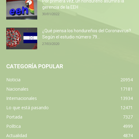
Por primera vez, un hondureño asumirá la
gerencia de la EEH
30/01/2022
¿Qué piensa los hondureños del Coronavirus?
Según el estudio número 79...
27/03/2020
CATEGORÍA POPULAR
Noticia
20954
Nacionales
17181
Internacionales
13934
Lo que está pasando
12471
Portada
7327
Política
4999
Actualidad
4874