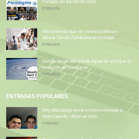
Portada del día 08/08/2026
07/08/2026
«No tenemos que ver colores políticos»,
afirma Tomás Zambrano en entrega...
07/08/2026
Google desarrolla una IA capaz de anticipar la
evolución de huracanes...
07/08/2026
ENTRADAS POPULARES
Rely Maradiaga envía emotivo mensaje a
Allan Fajardo, «Allan se está...
11/08/2021