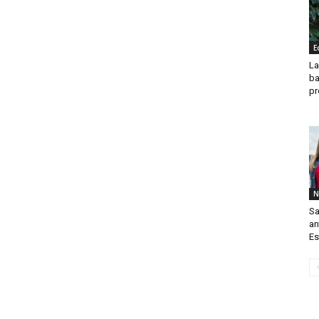
E
La
ba
pr
N
Sa
an
Es