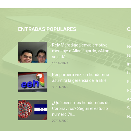
ENTRADAS POPULARES
C
Rely Maradiaga envía emotivo
No
mensaje a Allan Fajardo, «Allan
N
se está...
11/08/2021
In
L
Por primera vez, un hondureño
asumirá la gerencia de la EEH
P
30/01/2022
Po
Ac
z
¿Qué piensa los hondureños del
Sa
Coronavirus? Según el estudio
número 79...
N
27/03/2020