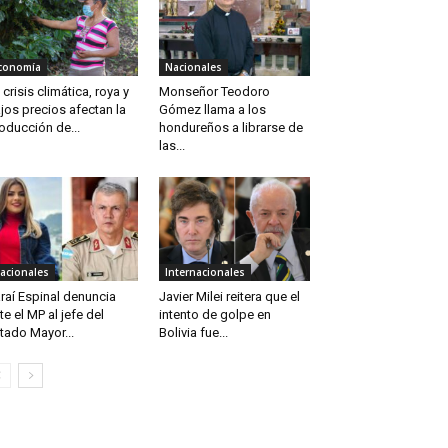
conomía
Nacionales
 crisis climática, roya y
Monseñor Teodoro
jos precios afectan la
Gómez llama a los
oducción de...
hondureños a librarse de
las...
acionales
Internacionales
raí Espinal denuncia
Javier Milei reitera que el
te el MP al jefe del
intento de golpe en
tado Mayor...
Bolivia fue...