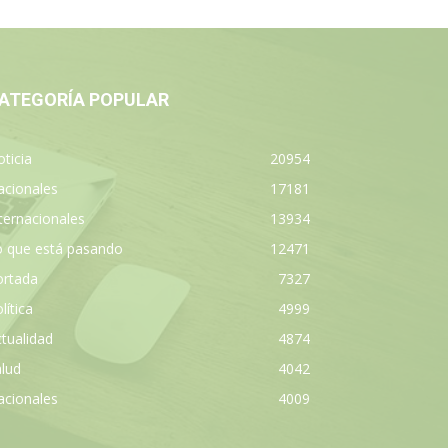
ATEGORÍA POPULAR
ticia
20954
acionales
17181
ternacionales
13934
o que está pasando
12471
ortada
7327
lítica
4999
tualidad
4874
lud
4042
acionales
4009