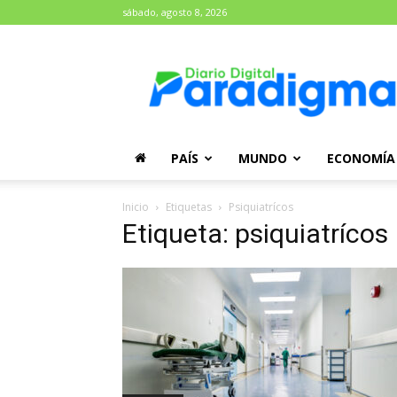
sábado, agosto 8, 2026
Diario
Paradigma
PAÍS
MUNDO
ECONOMÍA
Inicio
Etiquetas
Psiquiatrícos
Etiqueta: psiquiatrícos