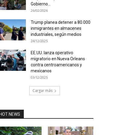
Gobierno...
26/02/2026
Trump planea detener a 80.000
inmigrantes en almacenes
industriales, según medios
24/12/2025
EE.UU. lanza operativo
migratorio en Nueva Orleans
contra centroamericanos y
mexicanos
03/12/2025
Cargar más
HOT NEWS