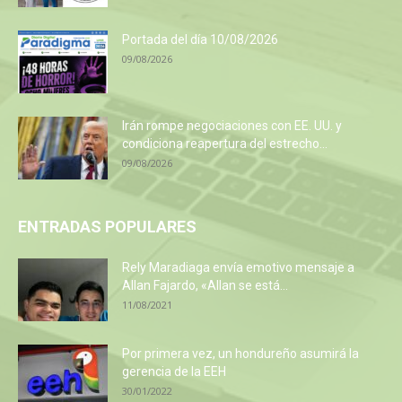
Portada del día 10/08/2026
09/08/2026
Irán rompe negociaciones con EE. UU. y
condiciona reapertura del estrecho...
09/08/2026
ENTRADAS POPULARES
Rely Maradiaga envía emotivo mensaje a
Allan Fajardo, «Allan se está...
11/08/2021
Por primera vez, un hondureño asumirá la
gerencia de la EEH
30/01/2022