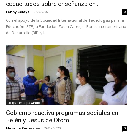
capacitados sobre enseñanza en...
Fanny Zelaya
-
25/02/2021
0
Con el apoyo de la Sociedad Internacional de Tecnologías para la
Educación-ISTE, la Fundación Zoom Cares, el Banco Interamericano
de Desarrollo (BID) y la...
Lo que está pasando
Gobierno reactiva programas sociales en
Belén y Jesús de Otoro
Mesa de Redacción
-
26/09/2020
0