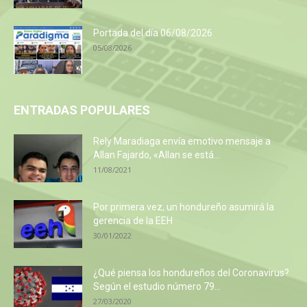
Portada del día 06/08/2026
05/08/2026
ENTRADAS POPULARES
Rely Maradiaga envía emotivo mensaje a
Allan Fajardo, «Allan se está...
11/08/2021
Por primera vez, un hondureño asumirá la
gerencia de la EEH
30/01/2022
¿Qué piensa los hondureños del Coronavirus?
Según el estudio número 79...
27/03/2020