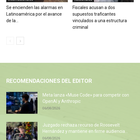
Se encienden las alarmas en
Fiscales acusan a dos
Latinoamérica por el avance
supuestos traficantes
de la...
vinculados a una estructura
criminal
RECOMENDACIONES DEL EDITOR
Meta lanza «Muse Code» para competir con
OpenAI y Anthropic
06/08/2026
Juzgado rechaza recurso de Roosevelt
Hernández y mantiene en firme audiencia...
06/08/2026