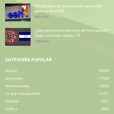
Por primera vez, un hondureño asumirá la
gerencia de la EEH
30/01/2022
¿Qué piensa los hondureños del Coronavirus?
Según el estudio número 79...
27/03/2020
CATEGORÍA POPULAR
Noticia
20954
Nacionales
17182
Internacionales
13935
Lo que está pasando
12471
Portada
7327
Política
4999