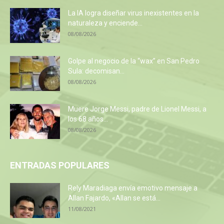
La IA logra diseñar virus inexistentes en la
naturaleza y enciende...
08/08/2026
Golpe al negocio de la “wax” en San Pedro
Sula: decomisan...
08/08/2026
Muere Jorge Messi, padre de Lionel Messi, a
los 68 años...
08/08/2026
ENTRADAS POPULARES
Rely Maradiaga envía emotivo mensaje a
Allan Fajardo, «Allan se está...
11/08/2021