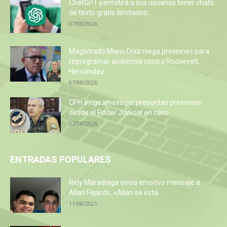
ChatGPT permitirá a sus usuarios tener chats
de texto gratis ilimitados...
07/08/2026
Magistrado Mario Díaz niega presiones para
reprogramar audiencia contra Roosevelt
Hernández
07/08/2026
CPH exige investigar presuntas presiones
desde el Poder Judicial en caso...
07/08/2026
ENTRADAS POPULARES
Rely Maradiaga envía emotivo mensaje a
Allan Fajardo, «Allan se está...
11/08/2021