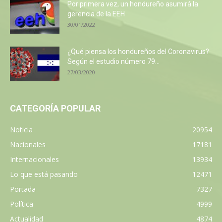
Por primera vez, un hondureño asumirá la
gerencia de la EEH
30/01/2022
¿Qué piensa los hondureños del Coronavirus?
Según el estudio número 79...
27/03/2020
CATEGORÍA POPULAR
Noticia
20954
Nacionales
17181
Internacionales
13934
Lo que está pasando
12471
Portada
7327
Política
4999
Actualidad
4874