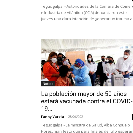
Tegucigalpa. - Autoridades de la Cámara de Comer
e Industria de Atlántida (CCIA) denunciaron este
jueves una clara intención de generar un trauma a.
Noticia
La población mayor de 50 años
estará vacunada contra el COVID-
19...
Fanny Varela
-
28/06/2021
Tegucigalpa.- La ministra de Salud, Alba Consuelo
Flores, manifestó que para finales de julio espera