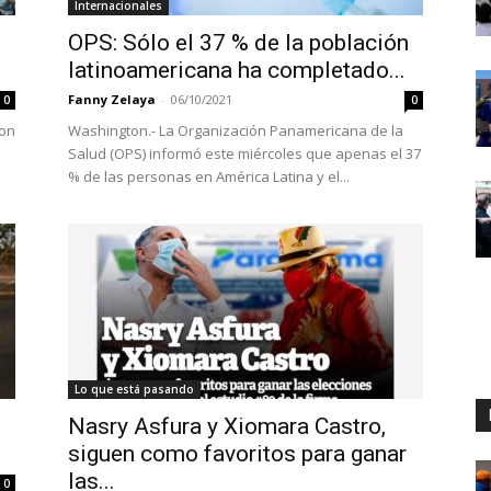
Internacionales
OPS: Sólo el 37 % de la población
latinoamericana ha completado...
Fanny Zelaya
-
06/10/2021
0
0
con
Washington.- La Organización Panamericana de la
Salud (OPS) informó este miércoles que apenas el 37
% de las personas en América Latina y el...
Lo que está pasando
Nasry Asfura y Xiomara Castro,
siguen como favoritos para ganar
las...
0