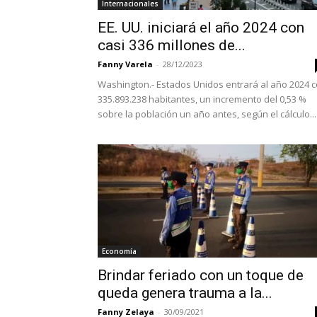
Internacionales
EE. UU. iniciará el año 2024 con
casi 336 millones de...
Fanny Varela
-
28/12/2023
Washington.- Estados Unidos entrará al año 2024 
335.893.238 habitantes, un incremento del 0,53 %
sobre la población un año antes, según el cálculo...
Economía
Brindar feriado con un toque de
queda genera trauma a la...
Fanny Zelaya
-
30/09/2021