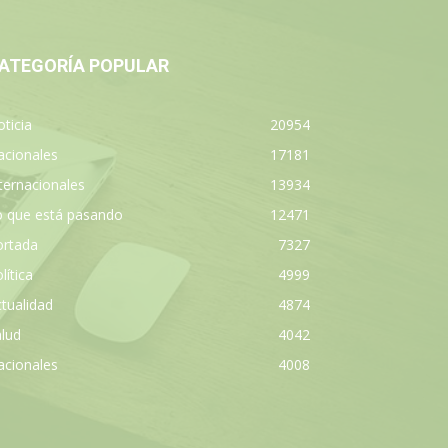
ATEGORÍA POPULAR
ticia
20954
acionales
17181
ternacionales
13934
o que está pasando
12471
ortada
7327
lítica
4999
tualidad
4874
lud
4042
acionales
4008