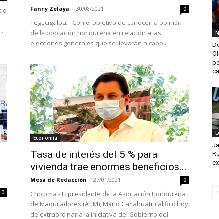
Fanny Zelaya
-
30/08/2021
0
cio
Tegucigalpa. - Con el objetivo de conocer la opinión
..
de la población hondureña en relación a las
N
elecciones generales que se llevarán a cabo...
De
Ol
po
ca
L
Economía
Ja
Tasa de interés del 5 % para
Re
ex
vivienda trae enormes beneficios...
Mesa de Redacciòn
-
27/01/2021
0
0
Choloma - El presidente de la Asociación Hondureña
de Maquiladores (AHM), Mario Canahuati, calificó hoy
de extraordinaria la iniciativa del Gobierno del
n