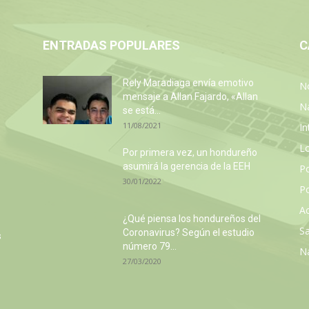
ENTRADAS POPULARES
C
Rely Maradiaga envía emotivo
No
mensaje a Allan Fajardo, «Allan
N
se está...
11/08/2021
In
L
Por primera vez, un hondureño
asumirá la gerencia de la EEH
P
30/01/2022
Po
Ac
¿Qué piensa los hondureños del
Sa
Coronavirus? Según el estudio
s
número 79...
N
27/03/2020