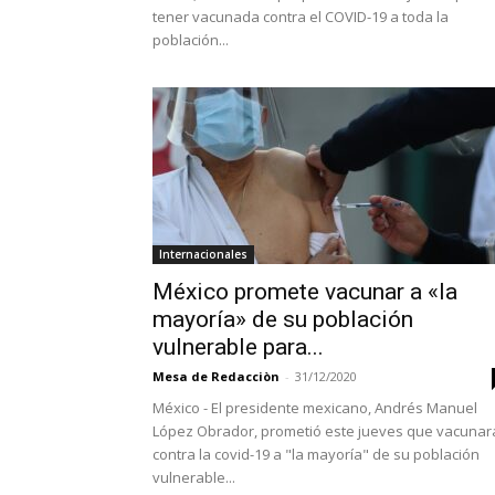
tener vacunada contra el COVID-19 a toda la
población...
Internacionales
México promete vacunar a «la
mayoría» de su población
vulnerable para...
Mesa de Redacciòn
-
31/12/2020
México - El presidente mexicano, Andrés Manuel
López Obrador, prometió este jueves que vacunar
contra la covid-19 a "la mayoría" de su población
vulnerable...