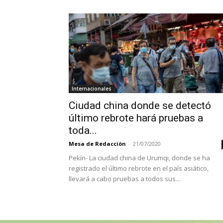
Internacionales
Ciudad china donde se detectó
último rebrote hará pruebas a
toda...
Mesa de Redacciòn
-
21/07/2020
Pekín- La ciudad china de Urumqi, donde se ha
registrado el último rebrote en el país asiático,
llevará a cabo pruebas a todos sus...