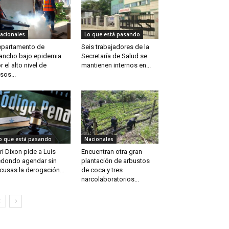
acionales
Lo que está pasando
partamento de
Seis trabajadores de la
ancho bajo epidemia
Secretaría de Salud se
r el alto nivel de
mantienen internos en...
sos...
o que está pasando
Nacionales
ri Dixon pide a Luis
Encuentran otra gran
dondo agendar sin
plantación de arbustos
cusas la derogación...
de coca y tres
narcolaboratorios...