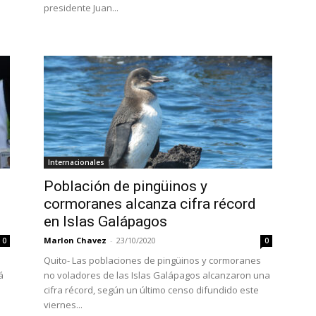
presidente Juan...
Internacionales
Población de pingüinos y
cormoranes alcanza cifra récord
en Islas Galápagos
Marlon Chavez
-
23/10/2020
0
0
Quito- Las poblaciones de pingüinos y cormoranes
á
no voladores de las Islas Galápagos alcanzaron una
cifra récord, según un último censo difundido este
viernes...