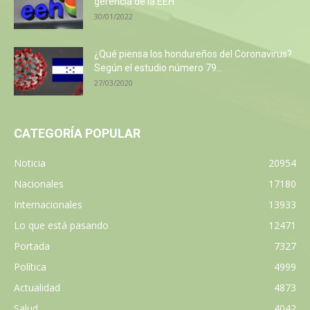
gerencia de la EEH
30/01/2022
¿Qué piensa los hondureños del Coronavirus?
Según el estudio número 79...
27/03/2020
CATEGORÍA POPULAR
Noticia
20954
Nacionales
17180
Internacionales
13933
Lo que está pasando
12471
Portada
7327
Política
4999
Actualidad
4873
Salud
4042