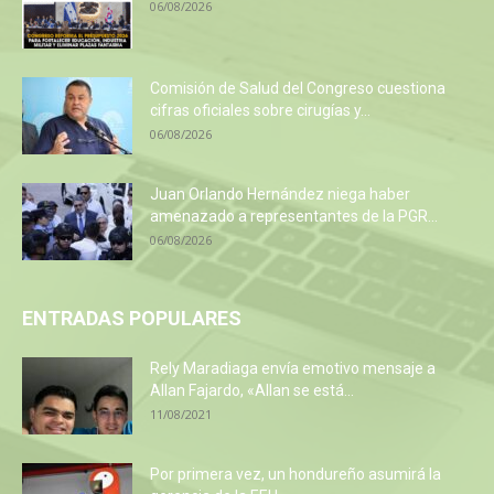
06/08/2026
Comisión de Salud del Congreso cuestiona
cifras oficiales sobre cirugías y...
06/08/2026
Juan Orlando Hernández niega haber
amenazado a representantes de la PGR...
06/08/2026
ENTRADAS POPULARES
Rely Maradiaga envía emotivo mensaje a
Allan Fajardo, «Allan se está...
11/08/2021
Por primera vez, un hondureño asumirá la