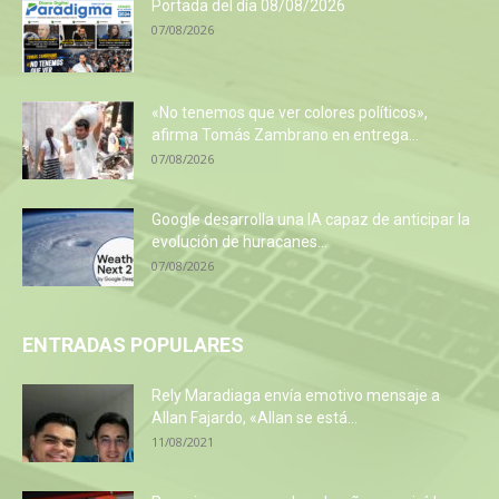
Portada del día 08/08/2026
07/08/2026
«No tenemos que ver colores políticos»,
afirma Tomás Zambrano en entrega...
07/08/2026
Google desarrolla una IA capaz de anticipar la
evolución de huracanes...
07/08/2026
ENTRADAS POPULARES
Rely Maradiaga envía emotivo mensaje a
Allan Fajardo, «Allan se está...
11/08/2021