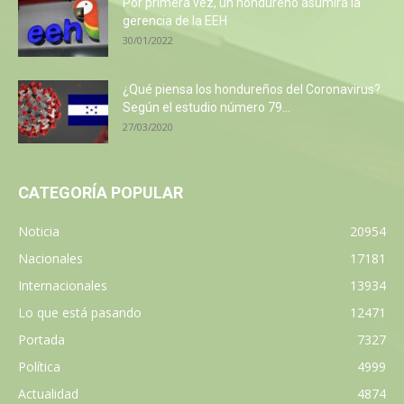
Por primera vez, un hondureño asumirá la
gerencia de la EEH
30/01/2022
¿Qué piensa los hondureños del Coronavirus?
Según el estudio número 79...
27/03/2020
CATEGORÍA POPULAR
Noticia
20954
Nacionales
17181
Internacionales
13934
Lo que está pasando
12471
Portada
7327
Política
4999
Actualidad
4874