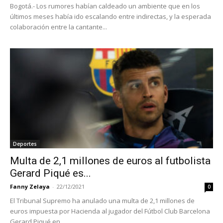
Bogotá.- Los rumores habían caldeado un ambiente que en los
últimos meses había ido escalando entre indirectas, y la esperada
colaboración entre la cantante...
Deportes
Multa de 2,1 millones de euros al futbolista
Gerard Piqué es...
Fanny Zelaya
-
22/12/2021
0
El Tribunal Supremo ha anulado una multa de 2,1 millones de
euros impuesta por Hacienda al jugador del Fútbol Club Barcelona
Gerard Piqué en...