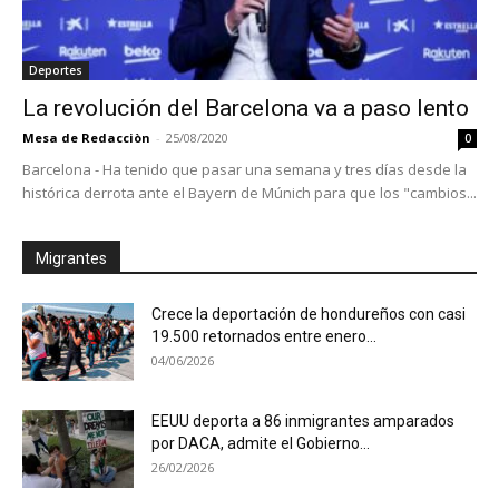
Deportes
La revolución del Barcelona va a paso lento
Mesa de Redacciòn
-
25/08/2020
0
Barcelona - Ha tenido que pasar una semana y tres días desde la
histórica derrota ante el Bayern de Múnich para que los "cambios...
Migrantes
Crece la deportación de hondureños con casi
19.500 retornados entre enero...
04/06/2026
EEUU deporta a 86 inmigrantes amparados
por DACA, admite el Gobierno...
26/02/2026