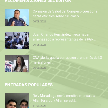
RECOMENDACIONES DEL EDITOR
Comisión de Salud del Congreso cuestiona
cifras oficiales sobre cirugías y...
06/08/2026
Juan Orlando Hernández niega haber
amenazado a representantes de la PGR...
06/08/2026
CNA alerta que la corrupción drena más de L3
mil millones...
06/08/2026
ENTRADAS POPULARES
Rely Maradiaga envía emotivo mensaje a
Allan Fajardo, «Allan se está...
11/08/2021