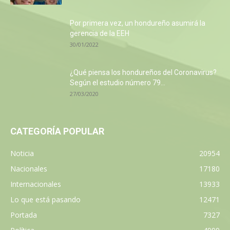
Por primera vez, un hondureño asumirá la
gerencia de la EEH
30/01/2022
¿Qué piensa los hondureños del Coronavirus?
Según el estudio número 79...
27/03/2020
CATEGORÍA POPULAR
Noticia
20954
Nacionales
17180
Internacionales
13933
Lo que está pasando
12471
Portada
7327