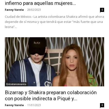
infierno para aquellas mujeres...
Fanny Varela
-
28/02/2023
0
Ciudad de México.- La artista colombiana Shakira afirmó que ahora
depende de sí misma y que tendrá que estar “más fuerte que una
leona”...
Entretenimiento
Bizarrap y Shakira preparan colaboración
con posible indirecta a Piqué y...
Fanny Varela
-
11/01/2023
0