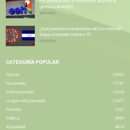
Por primera vez, un hondureño asumirá la
gerencia de la EEH
30/01/2022
¿Qué piensa los hondureños del Coronavirus?
Según el estudio número 79...
27/03/2020
CATEGORÍA POPULAR
Noticia
20954
Nacionales
17181
Internacionales
13934
Lo que está pasando
12471
Portada
7327
Política
4999
Actualidad
4874