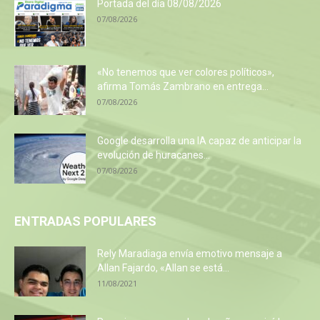
Portada del día 08/08/2026
07/08/2026
«No tenemos que ver colores políticos»,
afirma Tomás Zambrano en entrega...
07/08/2026
Google desarrolla una IA capaz de anticipar la
evolución de huracanes...
07/08/2026
ENTRADAS POPULARES
Rely Maradiaga envía emotivo mensaje a
Allan Fajardo, «Allan se está...
11/08/2021