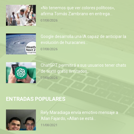
«No tenemos que ver colores políticos»,
afirma Tomás Zambrano en entrega...
07/08/2026
Google desarrolla una IA capaz de anticipar la
evolución de huracanes...
07/08/2026
ChatGPT permitirá a sus usuarios tener chats
de texto gratis ilimitados...
07/08/2026
ENTRADAS POPULARES
Rely Maradiaga envía emotivo mensaje a
Allan Fajardo, «Allan se está...
11/08/2021