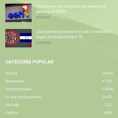
Por primera vez, un hondureño asumirá la
gerencia de la EEH
30/01/2022
¿Qué piensa los hondureños del Coronavirus?
Según el estudio número 79...
27/03/2020
CATEGORÍA POPULAR
Noticia
20954
Nacionales
17181
Internacionales
13934
Lo que está pasando
12471
Portada
7327
Política
4999