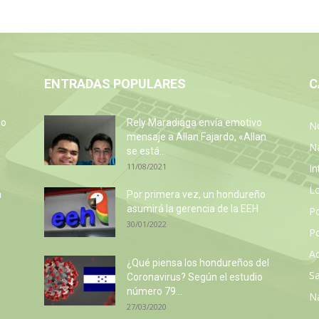
ENTRADAS POPULARES
C
so
Rely Maradiaga envía emotivo
No
e
mensaje a Allan Fajardo, «Allan
N
se está...
11/08/2021
In
L
a
Por primera vez, un hondureño
asumirá la gerencia de la EEH
P
30/01/2022
Po
Ac
¿Qué piensa los hondureños del
Sa
Coronavirus? Según el estudio
número 79...
N
27/03/2020