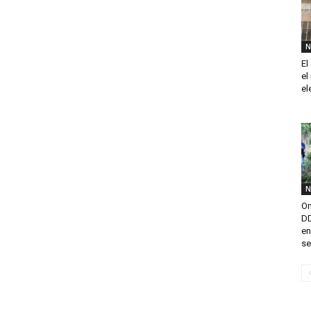
N
El
el
el
N
On
DD
en
se