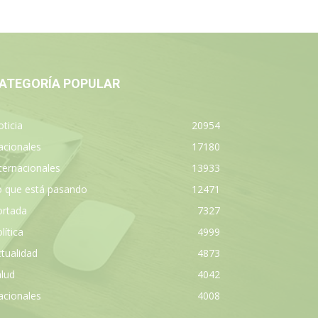
ATEGORÍA POPULAR
ticia
20954
acionales
17180
ternacionales
13933
o que está pasando
12471
ortada
7327
lítica
4999
tualidad
4873
lud
4042
acionales
4008