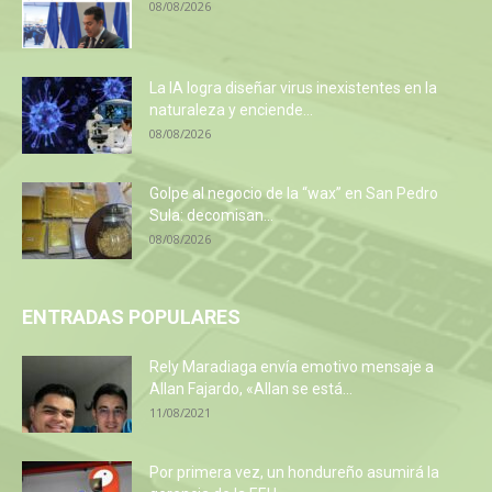
08/08/2026
La IA logra diseñar virus inexistentes en la
naturaleza y enciende...
08/08/2026
Golpe al negocio de la “wax” en San Pedro
Sula: decomisan...
08/08/2026
ENTRADAS POPULARES
Rely Maradiaga envía emotivo mensaje a
Allan Fajardo, «Allan se está...
11/08/2021
Por primera vez, un hondureño asumirá la