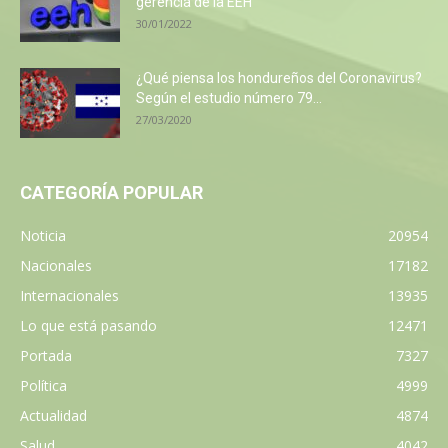
gerencia de la EEH
30/01/2022
¿Qué piensa los hondureños del Coronavirus?
Según el estudio número 79...
27/03/2020
CATEGORÍA POPULAR
Noticia
20954
Nacionales
17182
Internacionales
13935
Lo que está pasando
12471
Portada
7327
Política
4999
Actualidad
4874
Salud
4042