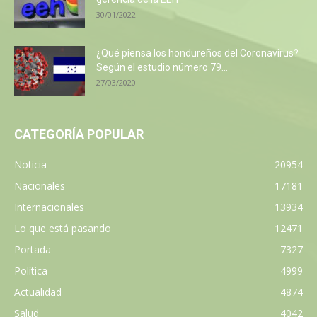
30/01/2022
¿Qué piensa los hondureños del Coronavirus?
Según el estudio número 79...
27/03/2020
CATEGORÍA POPULAR
Noticia
20954
Nacionales
17181
Internacionales
13934
Lo que está pasando
12471
Portada
7327
Política
4999
Actualidad
4874
Salud
4042