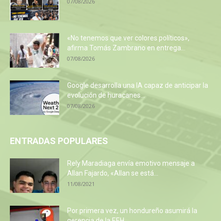
07/08/2026
«No tenemos que ver colores políticos»,
afirma Tomás Zambrano en entrega...
07/08/2026
Google desarrolla una IA capaz de anticipar la
evolución de huracanes...
07/08/2026
ENTRADAS POPULARES
Rely Maradiaga envía emotivo mensaje a
Allan Fajardo, «Allan se está...
11/08/2021
Por primera vez, un hondureño asumirá la
gerencia de la EEH