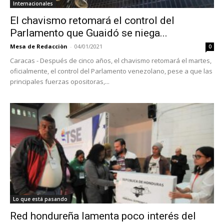
Internacionales
El chavismo retomará el control del
Parlamento que Guaidó se niega...
Mesa de Redacciòn
-
04/01/2021
0
Caracas - Después de cinco años, el chavismo retomará el martes,
oficialmente, el control del Parlamento venezolano, pese a que las
principales fuerzas opositoras,...
Lo que está pasando
Red hondureña lamenta poco interés del