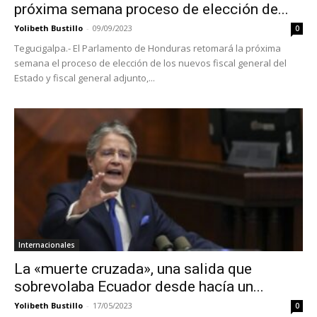
próxima semana proceso de elección de...
Yolibeth Bustillo
-
09/09/2023
0
Tegucigalpa.- El Parlamento de Honduras retomará la próxima
semana el proceso de elección de los nuevos fiscal general del
Estado y fiscal general adjunto,...
Internacionales
La «muerte cruzada», una salida que
sobrevolaba Ecuador desde hacía un...
Yolibeth Bustillo
-
17/05/2023
0