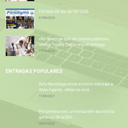
Portada del día 08/08/2026
07/08/2026
«No tenemos que ver colores políticos»,
afirma Tomás Zambrano en entrega...
07/08/2026
ENTRADAS POPULARES
Rely Maradiaga envía emotivo mensaje a
Allan Fajardo, «Allan se está...
11/08/2021
Por primera vez, un hondureño asumirá la
gerencia de la EEH
30/01/2022