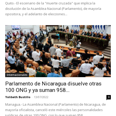
Quito.- El escenario de la "muerte cruzada" que implica la
disolución de la Asamblea Nacional (Parlamento), de mayoría
opositora, y el adelanto de elecciones...
Internacionales
Parlamento de Nicaragua disuelve otras
100 ONG y ya suman 958...
Yolibeth Bustillo
-
13/07/2022
0
Managua.- La Asamblea Nacional (Parlamento) de Nicaragua, de
mayoría oficialista, canceló este miércoles las personalidades
jurídicas de otras 100 ONG, con lo que suman 958...