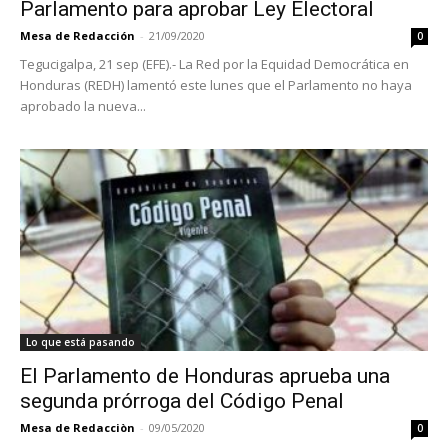
Parlamento para aprobar Ley Electoral
Mesa de Redacción
-
21/09/2020
0
Tegucigalpa, 21 sep (EFE).- La Red por la Equidad Democrática en
Honduras (REDH) lamentó este lunes que el Parlamento no haya
aprobado la nueva...
Lo que está pasando
El Parlamento de Honduras aprueba una
segunda prórroga del Código Penal
Mesa de Redacciòn
-
09/05/2020
0