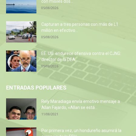
con misiles dos...
05/08/2026
Capturan a tres personas con más de L1
millón en efectivo...
05/08/2026
EE. UU. endurece ofensiva contra el CJNG:
director de la DEA...
05/08/2026
ENTRADAS POPULARES
Rely Maradiaga envía emotivo mensaje a
Allan Fajardo, «Allan se está...
11/08/2021
Por primera vez, un hondureño asumirá la