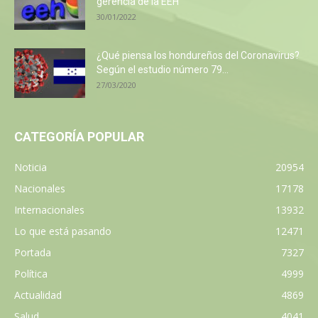
gerencia de la EEH
30/01/2022
¿Qué piensa los hondureños del Coronavirus?
Según el estudio número 79...
27/03/2020
CATEGORÍA POPULAR
Noticia
20954
Nacionales
17178
Internacionales
13932
Lo que está pasando
12471
Portada
7327
Política
4999
Actualidad
4869
Salud
4041