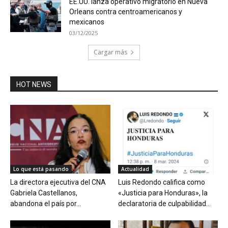
EE.UU. lanza operativo migratorio en Nueva
Orleans contra centroamericanos y
mexicanos
03/12/2025
Cargar más
HOT NEWS
Lo que está pasando
Actualidad
La directora ejecutiva del CNA
Luis Redondo califica como
Gabriela Castellanos,
«Justicia para Honduras», la
abandona el país por...
declaratoria de culpabilidad...