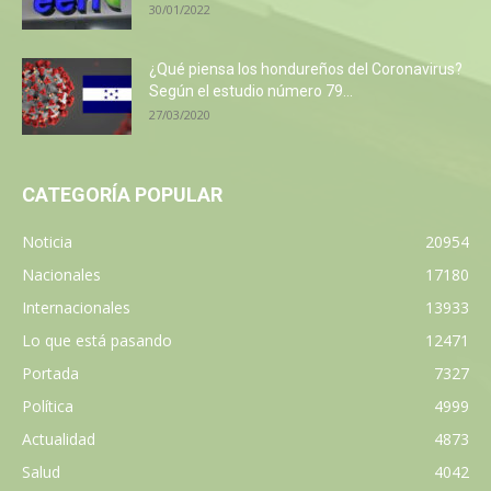
30/01/2022
¿Qué piensa los hondureños del Coronavirus?
Según el estudio número 79...
27/03/2020
CATEGORÍA POPULAR
Noticia
20954
Nacionales
17180
Internacionales
13933
Lo que está pasando
12471
Portada
7327
Política
4999
Actualidad
4873
Salud
4042