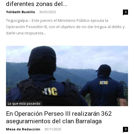
diferentes zonas del...
Yolibeth Bustillo
-
30/03/2023
0
Tegucigalpa.– Este jueves el Ministerio Público ejecuta la
Operación Poseidón III, con el objetivo de no dar tregua al delito y
darle una respuesta...
Lo que está pasando
En Operación Perseo III realizarán 362
aseguramientos del clan Barralaga
Mesa de Redacciòn
-
30/11/2020
0