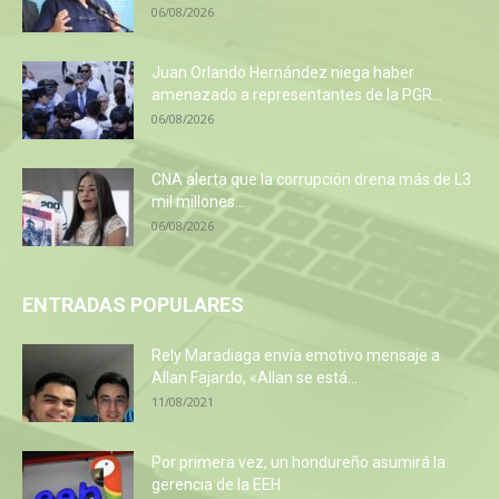
06/08/2026
Juan Orlando Hernández niega haber
amenazado a representantes de la PGR...
06/08/2026
CNA alerta que la corrupción drena más de L3
mil millones...
06/08/2026
ENTRADAS POPULARES
Rely Maradiaga envía emotivo mensaje a
Allan Fajardo, «Allan se está...
11/08/2021
Por primera vez, un hondureño asumirá la
gerencia de la EEH