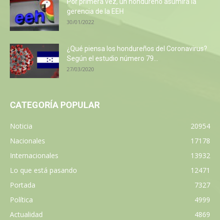
Por primera vez, un hondureño asumirá la
gerencia de la EEH
30/01/2022
¿Qué piensa los hondureños del Coronavirus?
Según el estudio número 79...
27/03/2020
CATEGORÍA POPULAR
Noticia
20954
Nacionales
17178
Internacionales
13932
Lo que está pasando
12471
Portada
7327
Política
4999
Actualidad
4869