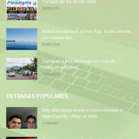
Portada del día 06/08/2026
05/08/2026
Nueva escalada en el mar Rojo: hutíes atacan
con misiles dos...
05/08/2026
Capturan a tres personas con más de L1
millón en efectivo...
05/08/2026
ENTRADAS POPULARES
Rely Maradiaga envía emotivo mensaje a
Allan Fajardo, «Allan se está...
11/08/2021