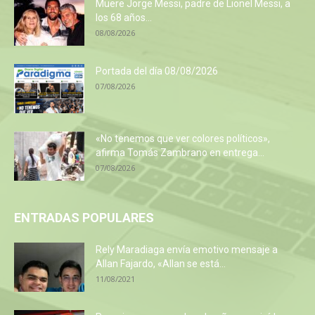
Muere Jorge Messi, padre de Lionel Messi, a
los 68 años...
08/08/2026
Portada del día 08/08/2026
07/08/2026
«No tenemos que ver colores políticos»,
afirma Tomás Zambrano en entrega...
07/08/2026
ENTRADAS POPULARES
Rely Maradiaga envía emotivo mensaje a
Allan Fajardo, «Allan se está...
11/08/2021