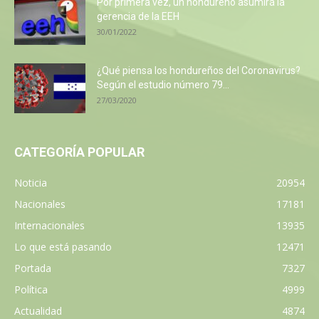
Por primera vez, un hondureño asumirá la
gerencia de la EEH
30/01/2022
¿Qué piensa los hondureños del Coronavirus?
Según el estudio número 79...
27/03/2020
CATEGORÍA POPULAR
Noticia
20954
Nacionales
17181
Internacionales
13935
Lo que está pasando
12471
Portada
7327
Política
4999
Actualidad
4874