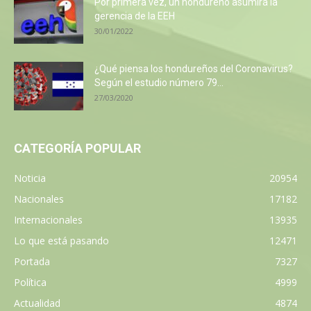
Por primera vez, un hondureño asumirá la
gerencia de la EEH
30/01/2022
¿Qué piensa los hondureños del Coronavirus?
Según el estudio número 79...
27/03/2020
CATEGORÍA POPULAR
Noticia
20954
Nacionales
17182
Internacionales
13935
Lo que está pasando
12471
Portada
7327
Política
4999
Actualidad
4874