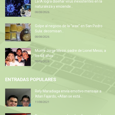
La IA logra diseñar virus inexistentes en la
naturaleza y enciende...
08/08/2026
Golpe al negocio de la “wax” en San Pedro
Sula: decomisan...
08/08/2026
Muere Jorge Messi, padre de Lionel Messi, a
los 68 años...
08/08/2026
ENTRADAS POPULARES
Rely Maradiaga envía emotivo mensaje a
Allan Fajardo, «Allan se está...
11/08/2021