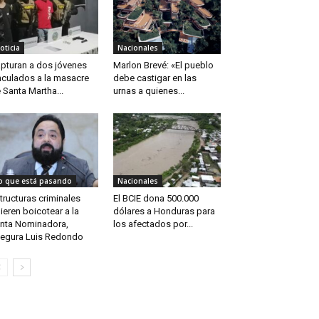
oticia
Nacionales
pturan a dos jóvenes
Marlon Brevé: «El pueblo
nculados a la masacre
debe castigar en las
 Santa Martha...
urnas a quienes...
o que está pasando
Nacionales
tructuras criminales
El BCIE dona 500.000
ieren boicotear a la
dólares a Honduras para
nta Nominadora,
los afectados por...
egura Luis Redondo