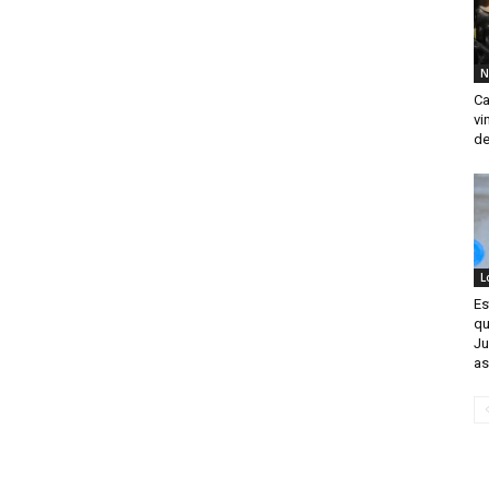
N
Ca
vi
de
L
Es
qu
Ju
as