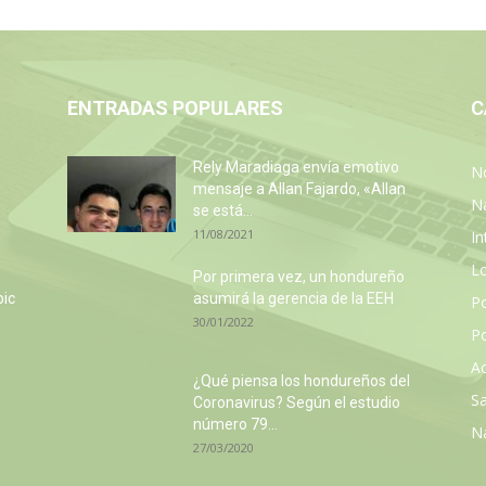
ENTRADAS POPULARES
C
Rely Maradiaga envía emotivo
No
mensaje a Allan Fajardo, «Allan
N
se está...
11/08/2021
In
L
Por primera vez, un hondureño
pic
asumirá la gerencia de la EEH
P
30/01/2022
Po
Ac
¿Qué piensa los hondureños del
Sa
Coronavirus? Según el estudio
número 79...
N
27/03/2020