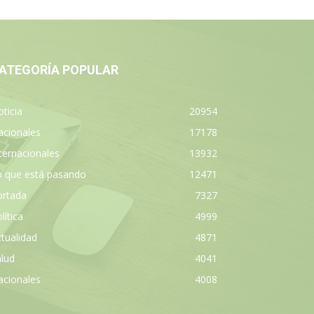
ATEGORÍA POPULAR
ticia
20954
acionales
17178
ternacionales
13932
o que está pasando
12471
ortada
7327
lítica
4999
tualidad
4871
lud
4041
acionales
4008