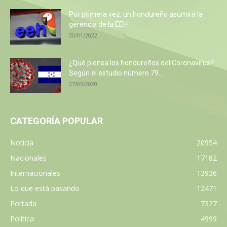
Por primera vez, un hondureño asumirá la
gerencia de la EEH
30/01/2022
¿Qué piensa los hondureños del Coronavirus?
Según el estudio número 79...
27/03/2020
CATEGORÍA POPULAR
Noticia
20954
Nacionales
17182
Internacionales
13936
Lo que está pasando
12471
Portada
7327
Política
4999