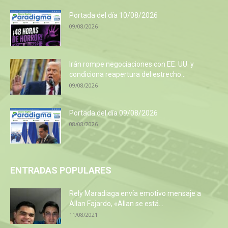
Portada del día 10/08/2026
09/08/2026
Irán rompe negociaciones con EE. UU. y
condiciona reapertura del estrecho...
09/08/2026
Portada del día 09/08/2026
08/08/2026
ENTRADAS POPULARES
Rely Maradiaga envía emotivo mensaje a
Allan Fajardo, «Allan se está...
11/08/2021