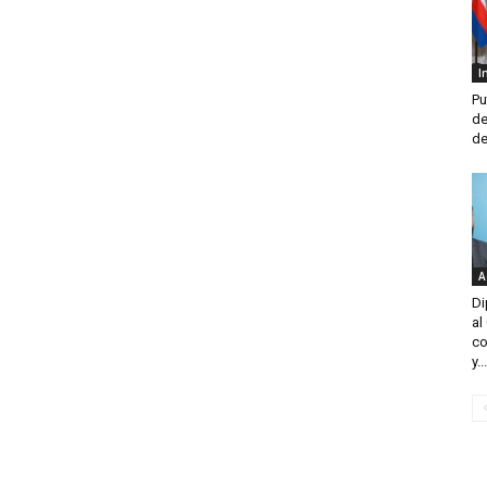
I
Pu
de
de
A
Di
al
co
y...