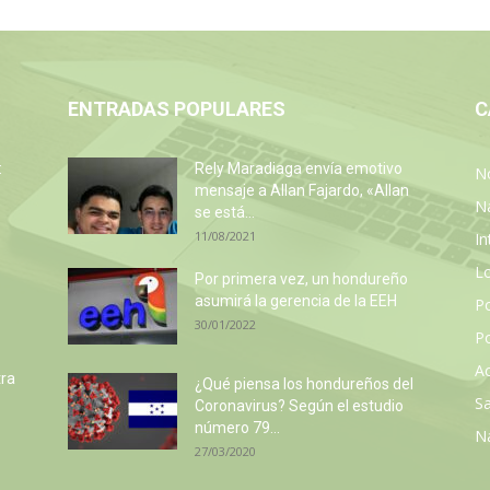
ENTRADAS POPULARES
C
:
Rely Maradiaga envía emotivo
No
mensaje a Allan Fajardo, «Allan
N
se está...
11/08/2021
In
L
Por primera vez, un hondureño
asumirá la gerencia de la EEH
P
30/01/2022
Po
Ac
tra
¿Qué piensa los hondureños del
Sa
Coronavirus? Según el estudio
número 79...
N
27/03/2020