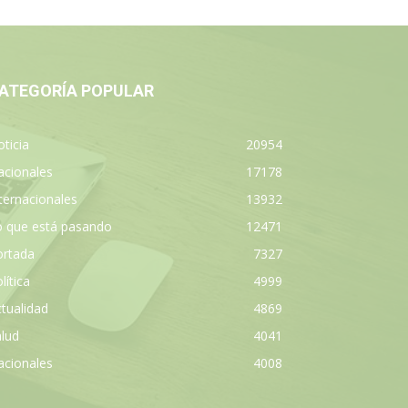
ATEGORÍA POPULAR
ticia
20954
acionales
17178
ternacionales
13932
o que está pasando
12471
ortada
7327
lítica
4999
tualidad
4869
lud
4041
acionales
4008