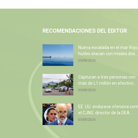
RECOMENDACIONES DEL EDITOR
Nueva escalada en el mar Rojo
hutíes atacan con misiles dos...
05/08/2026
Capturan a tres personas con
más de L1 millón en efectivo...
05/08/2026
EE. UU. endurece ofensiva con
el CJNG: director de la DEA...
05/08/2026