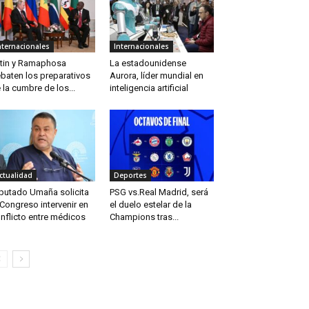
nternacionales
Internacionales
tin y Ramaphosa
La estadounidense
baten los preparativos
Aurora, líder mundial en
 la cumbre de los...
inteligencia artificial
ctualidad
Deportes
putado Umaña solicita
PSG vs.Real Madrid, será
 Congreso intervenir en
el duelo estelar de la
nflicto entre médicos
Champions tras...