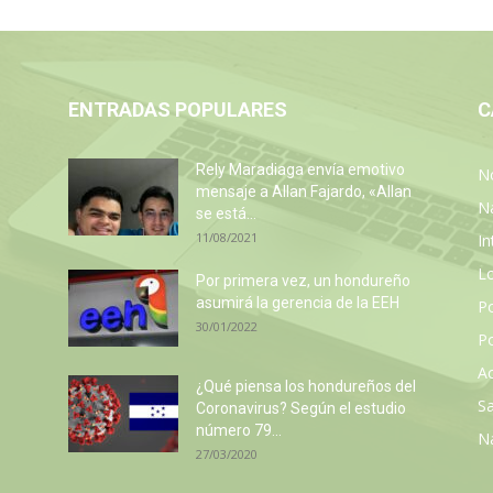
ENTRADAS POPULARES
C
Rely Maradiaga envía emotivo
No
mensaje a Allan Fajardo, «Allan
N
se está...
11/08/2021
In
L
Por primera vez, un hondureño
asumirá la gerencia de la EEH
P
30/01/2022
Po
Ac
z
¿Qué piensa los hondureños del
Sa
Coronavirus? Según el estudio
número 79...
N
27/03/2020