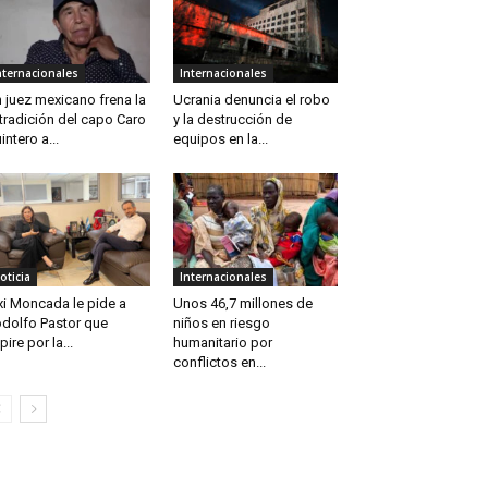
nternacionales
Internacionales
 juez mexicano frena la
Ucrania denuncia el robo
tradición del capo Caro
y la destrucción de
intero a...
equipos en la...
oticia
Internacionales
xi Moncada le pide a
Unos 46,7 millones de
dolfo Pastor que
niños en riesgo
pire por la...
humanitario por
conflictos en...