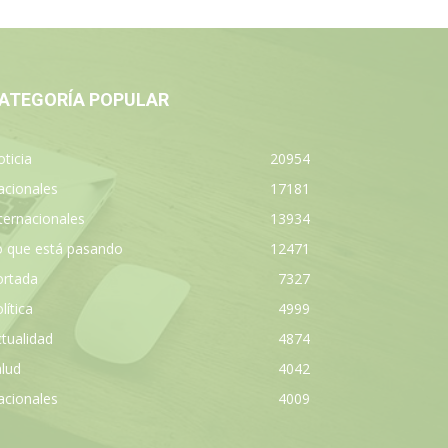
ATEGORÍA POPULAR
ticia
20954
acionales
17181
ternacionales
13934
o que está pasando
12471
ortada
7327
lítica
4999
tualidad
4874
lud
4042
acionales
4009