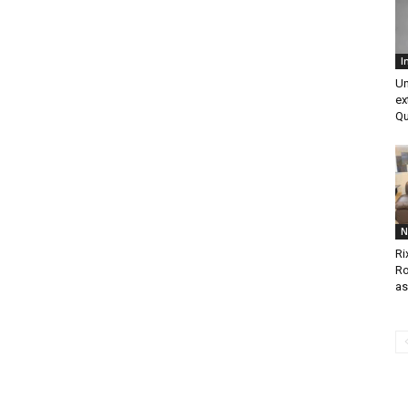
I
Un
ex
Qu
N
Ri
Ro
as