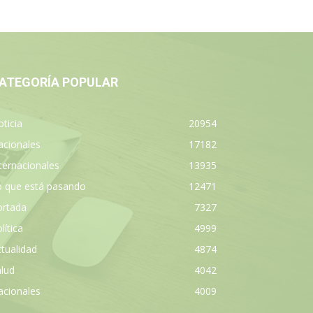
ATEGORÍA POPULAR
ticia
20954
acionales
17182
ternacionales
13935
o que está pasando
12471
ortada
7327
lítica
4999
tualidad
4874
lud
4042
acionales
4009