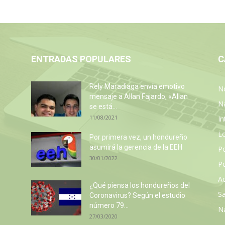
ENTRADAS POPULARES
C
Rely Maradiaga envía emotivo
No
mensaje a Allan Fajardo, «Allan
N
se está...
11/08/2021
In
L
Por primera vez, un hondureño
asumirá la gerencia de la EEH
P
30/01/2022
Po
Ac
¿Qué piensa los hondureños del
Sa
Coronavirus? Según el estudio
número 79...
N
27/03/2020