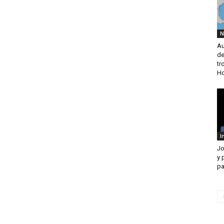
N
Au
de
tr
H
I
Jo
y 
pa