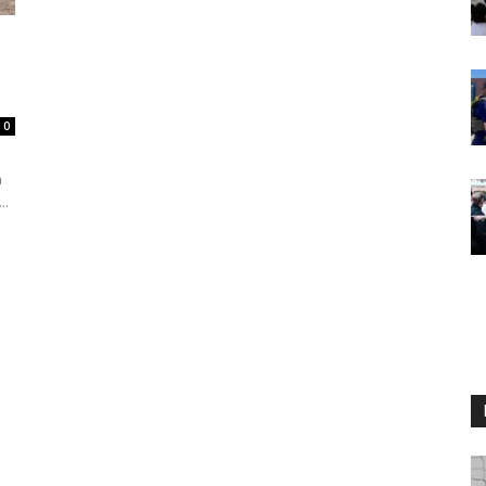
0
a
..