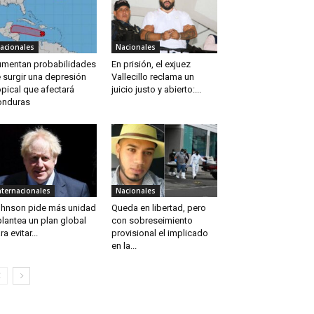
acionales
Nacionales
mentan probabilidades
En prisión, el exjuez
 surgir una depresión
Vallecillo reclama un
opical que afectará
juicio justo y abierto:...
onduras
nternacionales
Nacionales
hnson pide más unidad
Queda en libertad, pero
plantea un plan global
con sobreseimiento
ra evitar...
provisional el implicado
en la...