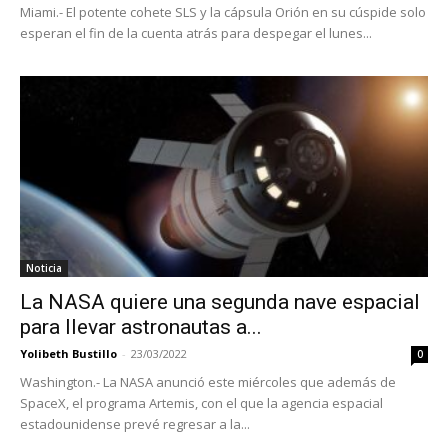
Miami.- El potente cohete SLS y la cápsula Orión en su cúspide solo
esperan el fin de la cuenta atrás para despegar el lunes...
Noticia
La NASA quiere una segunda nave espacial
para llevar astronautas a...
Yolibeth Bustillo
-
23/03/2022
0
Washington.- La NASA anunció este miércoles que además de
SpaceX, el programa Artemis, con el que la agencia espacial
estadounidense prevé regresar a la...