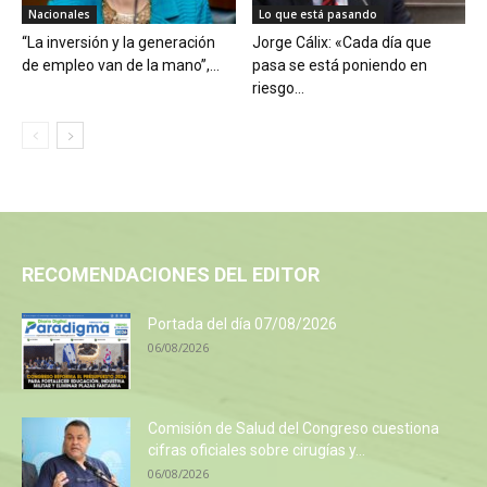
Nacionales
Lo que está pasando
“La inversión y la generación
Jorge Cálix: «Cada día que
de empleo van de la mano”,...
pasa se está poniendo en
riesgo...
RECOMENDACIONES DEL EDITOR
Portada del día 07/08/2026
06/08/2026
Comisión de Salud del Congreso cuestiona
cifras oficiales sobre cirugías y...
06/08/2026