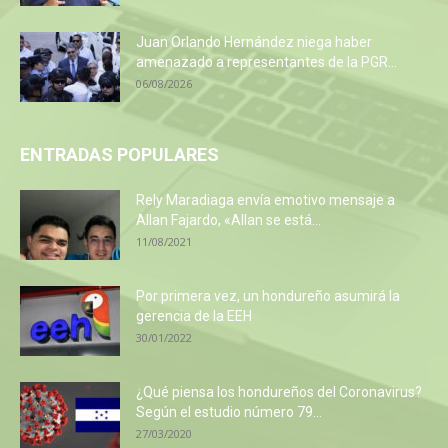
Juan Orlando Hernández niega haber
amenazado a representantes de la PGR...
06/08/2026
ENTRADAS POPULARES
Rely Maradiaga envía emotivo mensaje a
Allan Fajardo, «Allan se está...
11/08/2021
Por primera vez, un hondureño asumirá la
gerencia de la EEH
30/01/2022
¿Qué piensa los hondureños del Coronavirus?
Según el estudio número 79...
27/03/2020