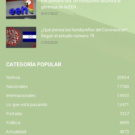
Por primera vez, un hondureño asumirá la
gerencia de la EEH
30/01/2022
¿Qué piensa los hondureños del Coronavirus?
Según el estudio número 79...
27/03/2020
CATEGORÍA POPULAR
Noticia
20954
Nacionales
17180
Internacionales
13933
Lo que está pasando
12471
Portada
7327
Política
4999
Actualidad
4873