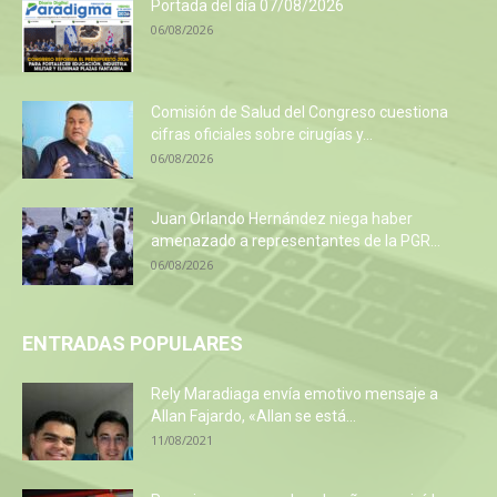
Portada del día 07/08/2026
06/08/2026
Comisión de Salud del Congreso cuestiona
cifras oficiales sobre cirugías y...
06/08/2026
Juan Orlando Hernández niega haber
amenazado a representantes de la PGR...
06/08/2026
ENTRADAS POPULARES
Rely Maradiaga envía emotivo mensaje a
Allan Fajardo, «Allan se está...
11/08/2021