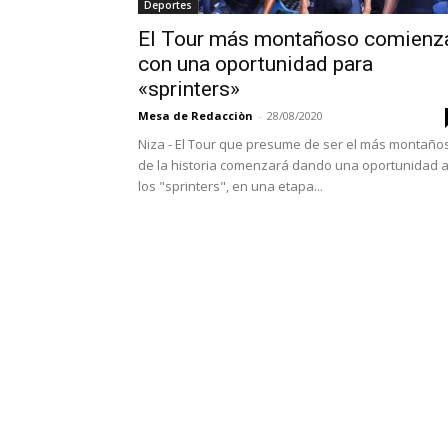
Deportes
El Tour más montañoso comienz
con una oportunidad para
«sprinters»
Mesa de Redacciòn
-
28/08/2020
Niza - El Tour que presume de ser el más montaño
de la historia comenzará dando una oportunidad 
los "sprinters", en una etapa...