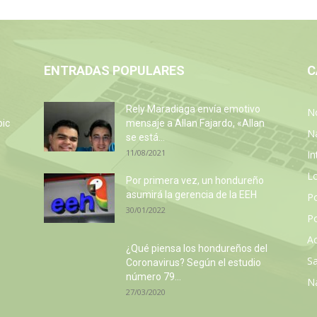
ENTRADAS POPULARES
C
Rely Maradiaga envía emotivo
No
pic
mensaje a Allan Fajardo, «Allan
N
se está...
11/08/2021
In
L
Por primera vez, un hondureño
asumirá la gerencia de la EEH
P
30/01/2022
Po
Ac
¿Qué piensa los hondureños del
Sa
Coronavirus? Según el estudio
número 79...
N
27/03/2020