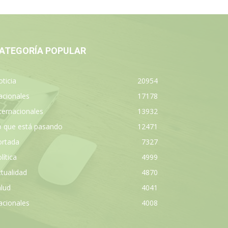
ATEGORÍA POPULAR
ticia
20954
acionales
17178
ternacionales
13932
o que está pasando
12471
ortada
7327
lítica
4999
tualidad
4870
lud
4041
acionales
4008