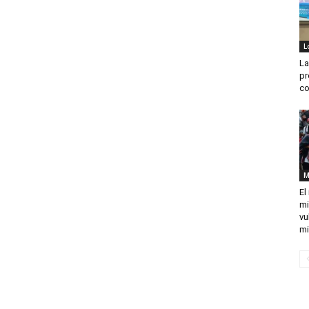
L
La
pr
co
M
El
mi
vu
mi