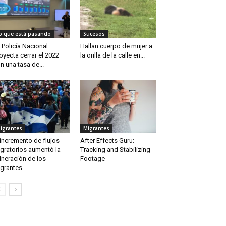
o que está pasando
Sucesos
 Policía Nacional
Hallan cuerpo de mujer a
oyecta cerrar el 2022
la orilla de la calle en...
n una tasa de...
igrantes
Migrantes
 incremento de flujos
After Effects Guru:
gratorios aumentó la
Tracking and Stabilizing
lneración de los
Footage
grantes...