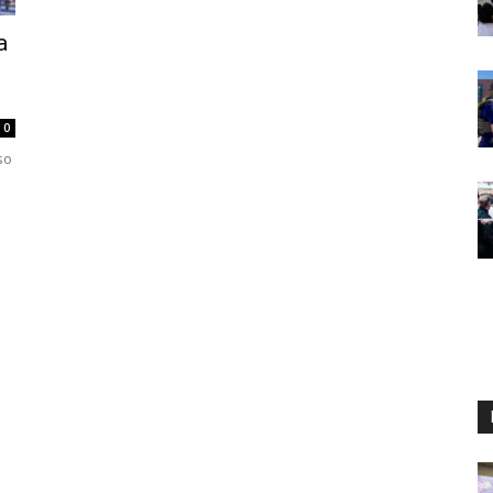
a
0
so
a