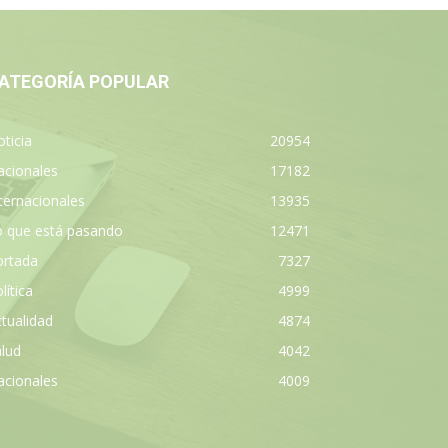
ATEGORÍA POPULAR
ticia
20954
acionales
17182
ternacionales
13935
o que está pasando
12471
ortada
7327
lítica
4999
tualidad
4874
lud
4042
acionales
4009