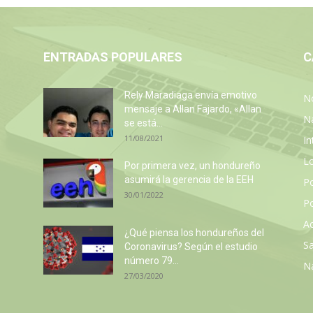
ENTRADAS POPULARES
C
Rely Maradiaga envía emotivo
No
mensaje a Allan Fajardo, «Allan
N
se está...
11/08/2021
In
L
Por primera vez, un hondureño
asumirá la gerencia de la EEH
P
30/01/2022
Po
Ac
¿Qué piensa los hondureños del
Sa
Coronavirus? Según el estudio
número 79...
N
27/03/2020