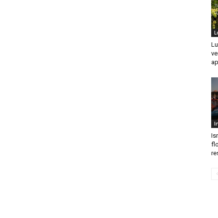
L
Lu
ve
ap
I
Is
fl
re