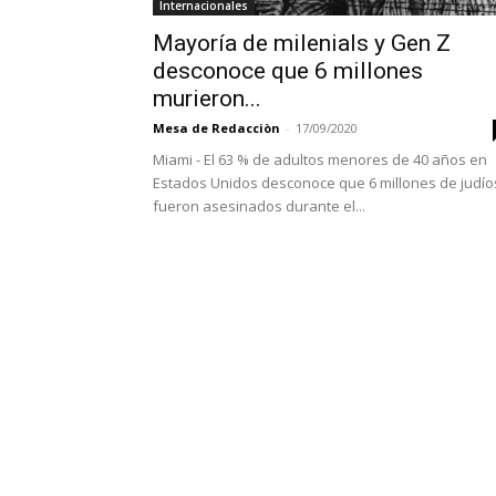
Internacionales
Mayoría de milenials y Gen Z
desconoce que 6 millones
murieron...
Mesa de Redacciòn
-
17/09/2020
Miami - El 63 % de adultos menores de 40 años en
Estados Unidos desconoce que 6 millones de judío
fueron asesinados durante el...