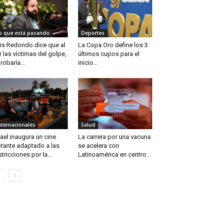
o que está pasando
Deportes
is Redondo dice que al
La Copa Oro define los 3
r las víctimas del golpe,
últimos cupos para el
robaría...
inicio...
nternacionales
Salud
rael inaugura un cine
La carrera por una vacuna
otante adaptado a las
se acelera con
stricciones por la...
Latinoamérica en centro...