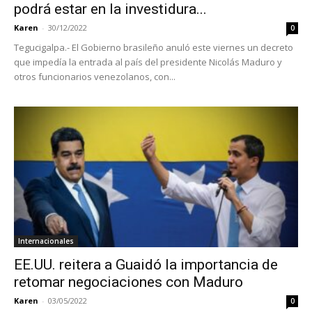
podrá estar en la investidura...
Karen
-
30/12/2022
0
Tegucigalpa.- El Gobierno brasileño anuló este viernes un decreto
que impedía la entrada al país del presidente Nicolás Maduro y
otros funcionarios venezolanos, con...
Internacionales
EE.UU. reitera a Guaidó la importancia de
retomar negociaciones con Maduro
Karen
-
03/05/2022
0