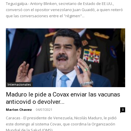
Tegucigalpa.- Antony Blinken, secretario de Estado de EE.UU.,
conversó con el opositor venezolano Juan Guaidó, a quien reiteró
que las conversaciones entre el "régimen"...
Internacionales
Maduro le pide a Covax enviar las vacunas
anticovid o devolver...
Marlon Chavez
-
04/07/2021
0
Caracas - El presidente de Venezuela, Nicolás Maduro, le pidió
este domingo al sistema Covax, que coordina la Organización
Mundial de la Salud (OMS),...