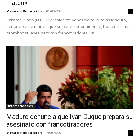
maten»
Mesa de Redacción
-
01/09/2020
0
Caracas, 1 sep (EFE).- El presidente venezolano, Nicolás Maduro,
denunció este martes que su par estadounidense, Donald Trump,
"aprobó" su asesinato con francotiradores, un...
Internacionales
Maduro denuncia que Iván Duque prepara su
asesinato con francotiradores
Mesa de Redacción
-
26/07/2020
0