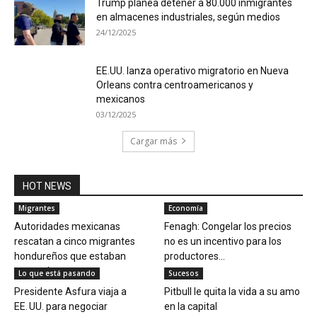
Trump planea detener a 80.000 inmigrantes
en almacenes industriales, según medios
24/12/2025
EE.UU. lanza operativo migratorio en Nueva
Orleans contra centroamericanos y
mexicanos
03/12/2025
Cargar más
HOT NEWS
Migrantes
Economía
Autoridades mexicanas
Fenagh: Congelar los precios
rescatan a cinco migrantes
no es un incentivo para los
hondureños que estaban
productores...
atrapados en...
Lo que está pasando
Sucesos
Presidente Asfura viaja a
Pitbull le quita la vida a su amo
EE. UU. para negociar
en la capital