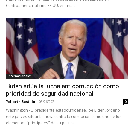
Centroamérica, afirmó EE.UU. en una...
Internacionales
Biden sitúa la lucha anticorrupción como
prioridad de seguridad nacional
Yolibeth Bustillo
-
03/06/2021
0
Washington.- El presidente estadounidense, Joe Biden, ordenó
este jueves situar la lucha contra la corrupción como uno de los
elementos "principales" de su política...