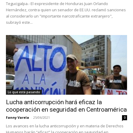
Tegucigalpa.- El expresidente de Honduras Juan Orlando
Hernández, contra quien un senador de EE.UU. reclamó sanciones
al considerarlo un "importante narcotraficante extranjero",
subrayó este...
Lo que está pasando
Lucha anticorrupción hará eficaz la
cooperación en seguridad en Centroamérica
Fanny Varela
-
25/06/2021
0
Los avances en la lucha anticorrupción y en materia de Derechos
Humanos harán “eficaz” la cooperación en seguridad en