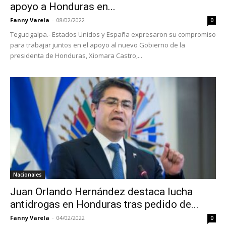
apoyo a Honduras en...
Fanny Varela
-
08/02/2022
0
Tegucigalpa.- Estados Unidos y España expresaron su compromiso
para trabajar juntos en el apoyo al nuevo Gobierno de la
presidenta de Honduras, Xiomara Castro,...
Nacionales
Juan Orlando Hernández destaca lucha
antidrogas en Honduras tras pedido de...
Fanny Varela
-
04/02/2022
0