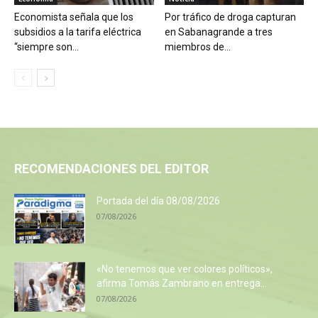
Economista señala que los
Por tráfico de droga capturan
subsidios a la tarifa eléctrica
en Sabanagrande a tres
“siempre son...
miembros de...
RECOMENDACIONES DEL EDITOR
Portada del día 08/08/2026
07/08/2026
«No tenemos que ver colores políticos»,
afirma Tomás Zambrano en entrega...
07/08/2026