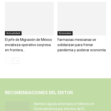
Actualidad
Economía
El jefe de Migración de México
Farmacias mexicanas se
encabeza operativo sorpresa
solidarizan para frenar
en frontera...
pandemia y acelerar economía
RECOMENDACIONES DEL EDITOR
Hambre aguda amenaza a millones en
Centroamérica por efectos de El...