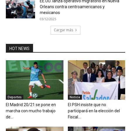
EE.UU. lanza operativo migratorio en Nueva
Orleans contra centroamericanos y
mexicanos
03/12/2025
Cargar más
HOT NEWS
Deportes
Noticia
El Madrid 20/21 se pone en
El PSH insiste que no
marcha con mucho trabajo
participará en la elección del
de...
Fiscal...