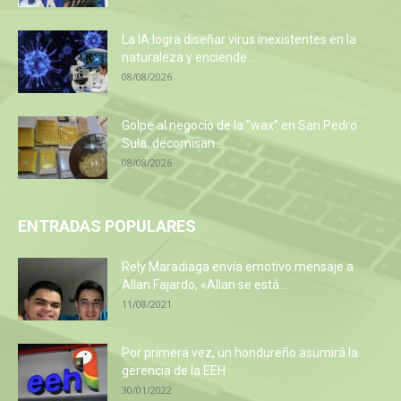
La IA logra diseñar virus inexistentes en la
naturaleza y enciende...
08/08/2026
Golpe al negocio de la “wax” en San Pedro
Sula: decomisan...
08/08/2026
ENTRADAS POPULARES
Rely Maradiaga envía emotivo mensaje a
Allan Fajardo, «Allan se está...
11/08/2021
Por primera vez, un hondureño asumirá la
gerencia de la EEH
30/01/2022