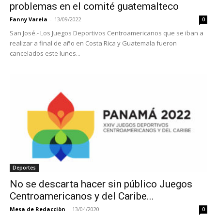
problemas en el comité guatemalteco
Fanny Varela
-
13/09/2022
0
San José.- Los Juegos Deportivos Centroamericanos que se iban a
realizar a final de año en Costa Rica y Guatemala fueron
cancelados este lunes...
Deportes
No se descarta hacer sin público Juegos
Centroamericanos y del Caribe...
Mesa de Redacciòn
-
13/04/2020
0