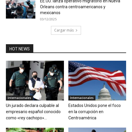
EE.UU. lanza operativo migratorio en Nueva
Orleans contra centroamericanos y
mexicanos
03/12/2025
Cargar más
HOT NEWS
Internacionales
Internacionales
Un jurado declara culpable al
Estados Unidos pone el foco
empresario español conocido
en la corrupción en
como «rey cachopo»...
Centroamérica