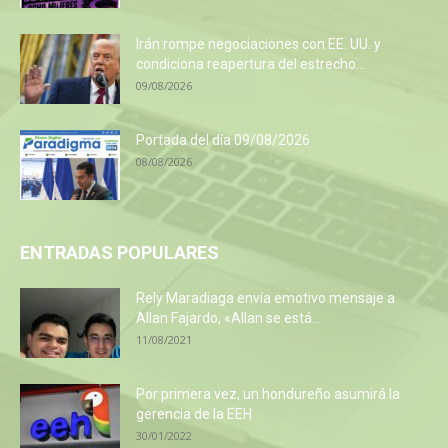
Irán rompe negociaciones con EE. UU. y
condiciona reapertura del estrecho...
09/08/2026
Portada del día 09/08/2026
08/08/2026
ENTRADAS POPULARES
Rely Maradiaga envía emotivo mensaje a
Allan Fajardo, «Allan se está...
11/08/2021
Por primera vez, un hondureño asumirá la
gerencia de la EEH
30/01/2022